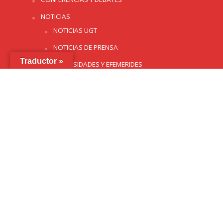
NOTICIAS
NOTICIAS UGT
NOTICIAS DE PRENSA
Traductor »
CURIOSIDADES Y EFEMERIDES
MULTIMEDIA
GALERÍAS
VIDEOS
EXPOSICIÓN PERMANENTE
PUBLICACIONES
CALENDARIO
#VENCONUGT (28-29 SEPT)