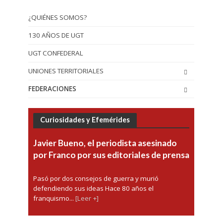
¿QUIÉNES SOMOS?
130 AÑOS DE UGT
UGT CONFEDERAL
UNIONES TERRITORIALES
FEDERACIONES
Curiosidades y Efemérides
Javier Bueno, el periodista asesinado
por Franco por sus editoriales de prensa
Pasó por dos consejos de guerra y murió
defendiendo sus ideas Hace 80 años el
franquismo...
[Leer +]