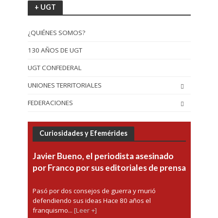
+ UGT
¿QUIÉNES SOMOS?
130 AÑOS DE UGT
UGT CONFEDERAL
UNIONES TERRITORIALES
FEDERACIONES
Curiosidades y Efemérides
Javier Bueno, el periodista asesinado
por Franco por sus editoriales de prensa
Pasó por dos consejos de guerra y murió
defendiendo sus ideas Hace 80 años el
franquismo...
[Leer +]