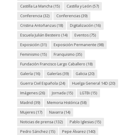
Castilla La Mancha
(15)
Castilla y León
(57)
Conferencia
(32)
Conferencias
(39)
Cristina Antoñanzas
(18)
Digitalización
(16)
Escuela Julián Besteiro
(14)
Eventos
(75)
Exposición
(31)
Exposición Permanente
(98)
Feminismo
(15)
Franquismo
(35)
Fundación Francisco Largo Caballero
(18)
Galería
(16)
Galerías
(39)
Galicia
(20)
Guerra Civil Española
(24)
Huelga General 14D
(20)
Imágenes
(26)
Jornada
(15)
LGTBi
(15)
Madrid
(39)
Memoria Histórica
(58)
Mujeres
(17)
Navarra
(14)
Noticias de prensa
(132)
Pablo Iglesias
(15)
Pedro Sánchez
(15)
Pepe Álvarez
(140)