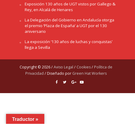
Exposición 130 años de UGT vistos por Gallego &
Rey, en Alcalá de Henares
La Delegación del Gobierno en Andalucía otorga
el premio ‘Plaza de España’ a UGT por el 130
aniversario
La exposición ‘130 años de luchas y conquistas’
llega a Sevilla
Copyright © 2026 /
Aviso Legal
/
Cookies
/
Política de
Privacidad
/ Diseñado por
Green Hat Workers
Traductor »