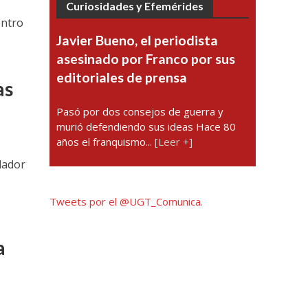
Curiosidades y Efemérides
entro
Javier Bueno, el periodista
asesinado por Franco por sus
editoriales de prensa
as
Pasó por dos consejos de guerra y
murió defendiendo sus ideas Hace 80
años el franquismo...
[Leer +]
ndador
a
Tweets por el @UGT_Comunica.
a