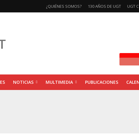
¿QUIÉNES SOMOS?
130 AÑOS DE UGT
UGT C
ES
NOTICIAS
MULTIMEDIA
PUBLICACIONES
CALE
ivas la exposición ‘130 Años de Luchas y Conquistas’
xposición ‘130 años de luchas y conquistas’
ebra las jornadas ‘Impactos económicos en Andalucía: la globalización cuest