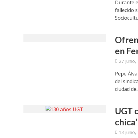
Durante e
fallecido
Sociocultur
Ofrend
en Fe
27 junio,
Pepe Álvar
del sindic
ciudad de..
UGT c
chica’
13 junio,