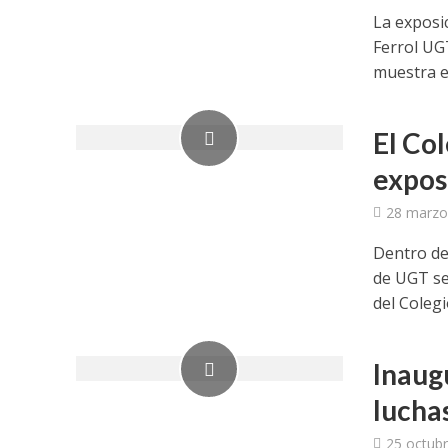
La exposi
Ferrol UG
muestra e
El Co
expos
28 marzo
Dentro de
de UGT se
del Colegio
Inaug
lucha
25 octubr