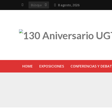
8 agosto, 2026
HOME
EXPOSICIONES
CONFERENCIAS Y DEBAT
UGT inaugura en R
Sevilla acoge la e
UGT Andalucía cel