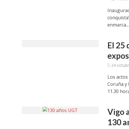
Inauguraci
conquista
enmarca...
El 25 
expos
24 octubr
Los actos
Coruña y 
11.30 horas
Vigo 
130 a