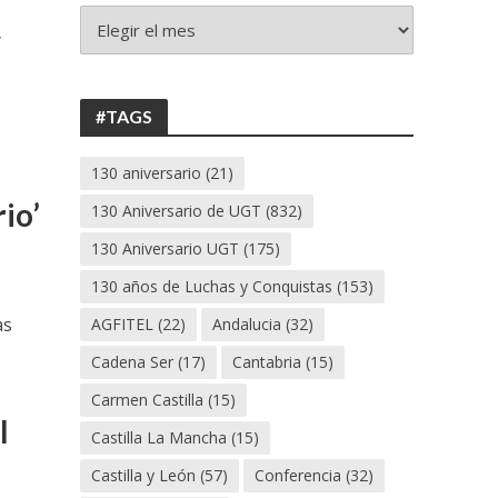
+
y
130
ANIVERSARIO
UGT
#TAGS
130 aniversario
(21)
io’
130 Aniversario de UGT
(832)
130 Aniversario UGT
(175)
130 años de Luchas y Conquistas
(153)
as
AGFITEL
(22)
Andalucia
(32)
Cadena Ser
(17)
Cantabria
(15)
Carmen Castilla
(15)
l
Castilla La Mancha
(15)
Castilla y León
(57)
Conferencia
(32)