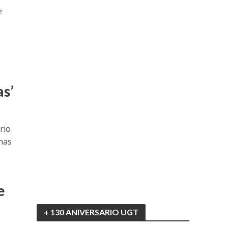
e
as’
rio
nas
e
+ 130 ANIVERSARIO UGT