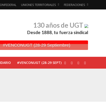
ONFEDERAL
UNIONES TERRITORIALES
FEDERACIONES
130 años de UGT
Desde 1888, tu fuerza sindical
#VENCONUGT (28-29 Septiembre)
NDARIO
#VENCONUGT (28-29 SEPT)
ionada’