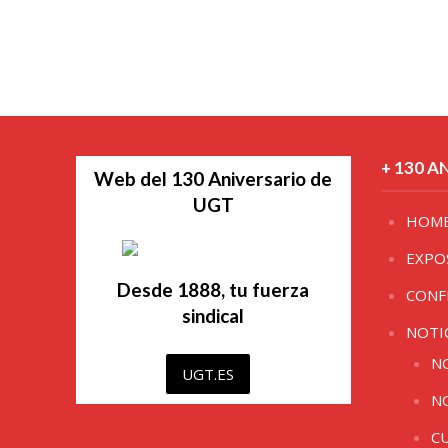
+ 130 A
Web del 130 Aniversario de
UGT
HOM
EXPO
Desde 1888, tu fuerza
CONF
sindical
NOTI
N
UGT.ES
N
C