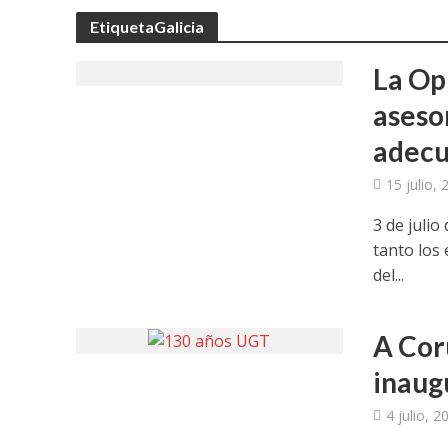
UGT aborda en un
EtiquetaGalicia
UGT Andalucía org
La Opi
aseso
Clausurada la exp
adecu
Rivas acoge la ex
15 julio,
Javier Bueno, el 
3 de julio
tanto los
El historietista ‘K
del...
El Ayuntamiento d
A Cor
inaug
4 julio, 2