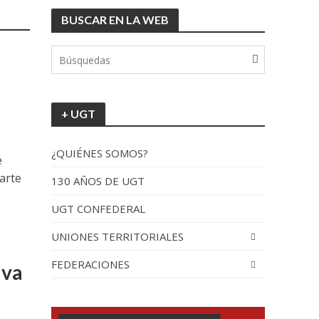
BUSCAR EN LA WEB
tionada”.
+ UGT
¿QUIÉNES SOMOS?
e
arte
130 AÑOS DE UGT
UGT CONFEDERAL
recorrido por España
UNIONES TERRITORIALES
FEDERACIONES
iva