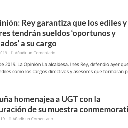
a jornada cómo crear oportunidades para la juventud en Cantabria
aniza las jornadas “Impactos económicos en Andalucía: la globalización cues
nión: Rey garantiza que los ediles y
res tendrán sueldos ‘oportunos y
osición ‘130 aniversario’ en Las Palmas de Gran Canaria
ados’ a su cargo
posición ‘130 Años de Luchas y Conquistas’
 2019
Añadir un Comentario
periodista asesinado por Franco por sus editoriales de prensa
 de 2019. La Opinión La alcaldesa, Inés Rey, defendió ayer qu
 ediles como los cargos directivos y asesores que formarán p
im’ lleva la novela gráfica a Saint Gobain Isover
e Sevilla acogerá la exposición 130 aniversario con la que UGT comenzó su 
uña homenajea a UGT con la
uración de su muestra conmemorat
019
Añadir un Comentario