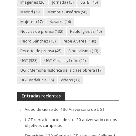
Imágenes
(26)
Jornada
(15)
LGTBi
(15)
Madrid
(39)
Memoria Histórica
(58)
Mujeres
(17)
Navarra
(14)
Noticias de prensa
(132)
Pablo Iglesias
(15)
Pedro Sánchez
(15)
Pepe Álvarez
(140)
Recorte de prensa
(45)
Sindicalismo
(13)
UGT
(323)
UGT-Castilla y León
(21)
UGT: Memoria histórica de la clase obrera
(17)
UGT Andalucia
(15)
Videos
(17)
Entradas recientes
Video de cierre del 130 Aniversario de UGT
UGT cierra los actos de su 130 aniversario con los
objetivos cumplidos
Exposición 130 años de UGT vistos por Gallego &