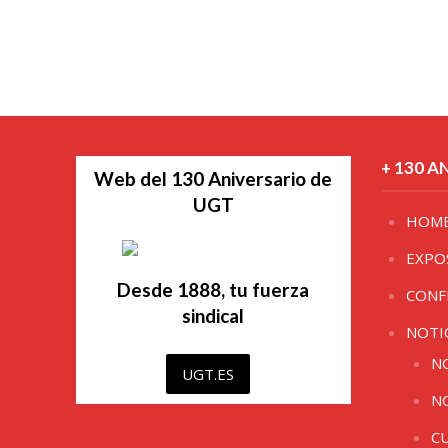
+ 130 A
Web del 130 Aniversario de
UGT
HOM
EXPO
Desde 1888, tu fuerza
CONF
sindical
NOTI
N
UGT.ES
N
C