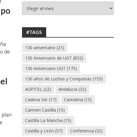
+
ipo
130
ANIVERSARIO
UGT
#TAGS
aña
130 aniversario
(21)
io de
130 Aniversario de UGT
(832)
130 Aniversario UGT
(175)
del
130 años de Luchas y Conquistas
(153)
AGFITEL
(22)
Andalucia
(32)
Cadena Ser
(17)
Cantabria
(15)
Carmen Castilla
(15)
 plan
Castilla La Mancha
(15)
de
Castilla y León
(57)
Conferencia
(32)