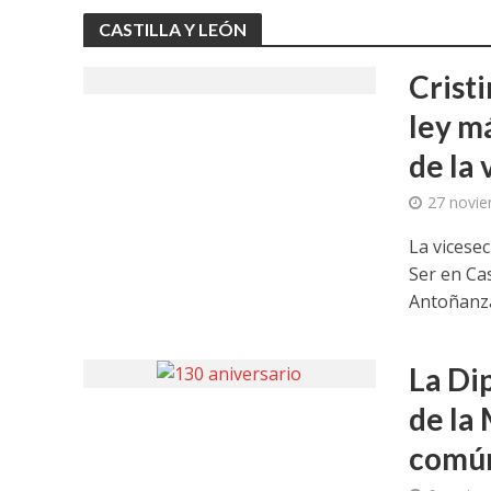
CASTILLA Y LEÓN
Crist
ley m
de la 
27 novie
La vicese
Ser en Cas
Antoñanzas
La Di
de la
común