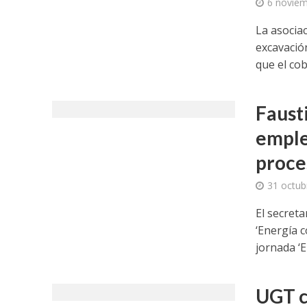
6 noviem
La asocia
excavación
que el cob
Faust
emple
proce
31 octub
El secreta
‘Energía 
jornada ‘E
UGT c