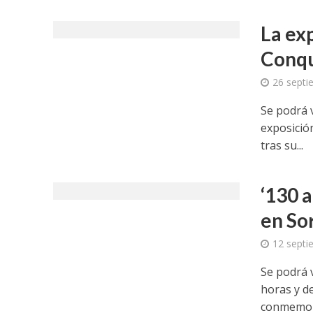
La ex
Conqu
26 septi
Se podrá v
exposició
tras su...
‘130 a
en So
12 septi
Se podrá v
horas y d
conmemora