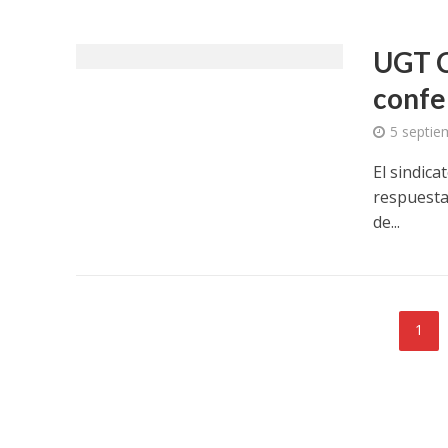
UGT C
confe
5 septie
El sindica
respuesta
de...
1