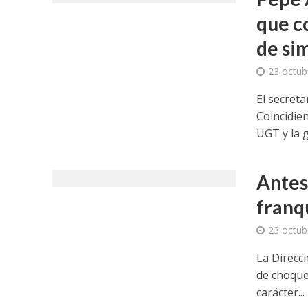
que c
de si
23 octub
El secret
Coincidie
UGT y la g
Antes 
franq
23 octub
La Direcc
de choque
carácter...