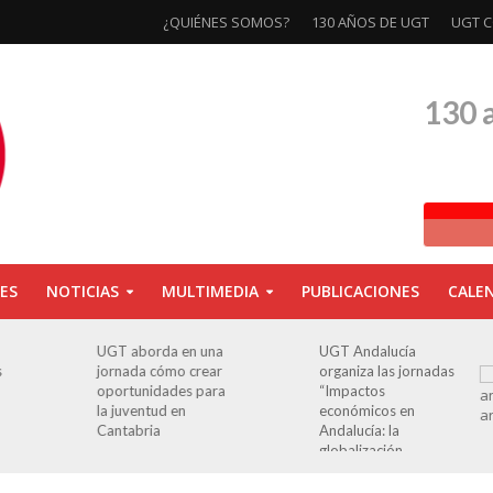
¿QUIÉNES SOMOS?
130 AÑOS DE UGT
UGT C
130 
ES
NOTICIAS
MULTIMEDIA
PUBLICACIONES
CALE
a
UGT Andalucía
Clausurada la
organiza las jornadas
exposición ‘130
a
“Impactos
aniversario’ en Las
económicos en
Palmas de Gran
Andalucía: la
Canaria
globalización
cuestionada”.