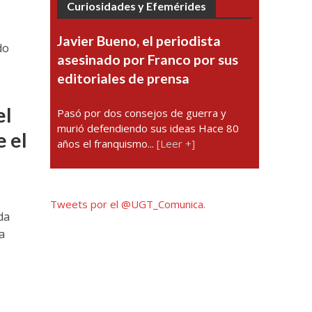
Curiosidades y Efemérides
Javier Bueno, el periodista
do
asesinado por Franco por sus
editoriales de prensa
el
Pasó por dos consejos de guerra y
murió defendiendo sus ideas Hace 80
e el
años el franquismo...
[Leer +]
Tweets por el @UGT_Comunica.
da
a