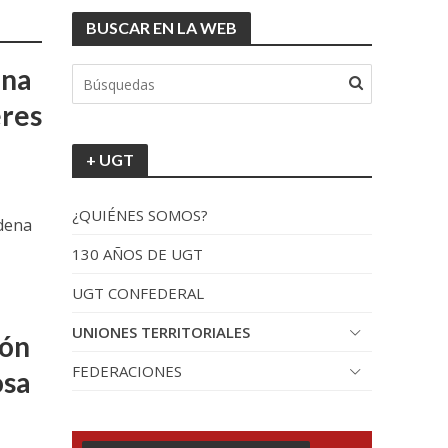
BUSCAR EN LA WEB
una
eres
+ UGT
¿QUIÉNES SOMOS?
adena
130 AÑOS DE UGT
UGT CONFEDERAL
UNIONES TERRITORIALES
ión
FEDERACIONES
osa