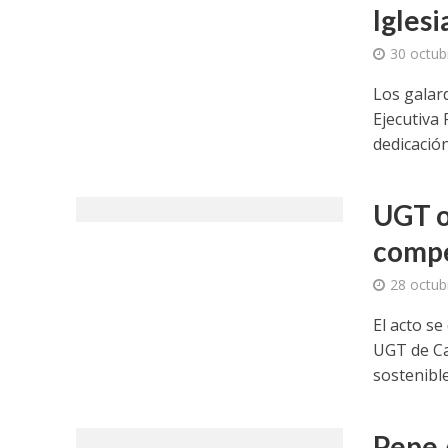
Iglesi
30 octub
Los galar
Ejecutiva 
dedicación.
UGT o
compe
28 octub
El acto se
UGT de Cas
sostenible’
Pepe Á