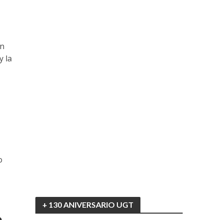
ón
y la
o
+ 130 ANIVERSARIO UGT
e