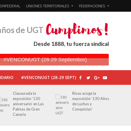
ONFEDERAL
UNIONES TERRITORIALES
FEDERACIONES
años de UGT
Desde 1888, tu fuerza sindical
#VENCONUGT (28-29 Septiembre)
NDARIO
#VENCONUGT (28-29 SEPT)
Rivas acoge la
Javier Bueno, el
exposición ‘130 Años
periodista asesinado
de Luchas y
por Franco por sus
Conquistas’
editoriales de prensa