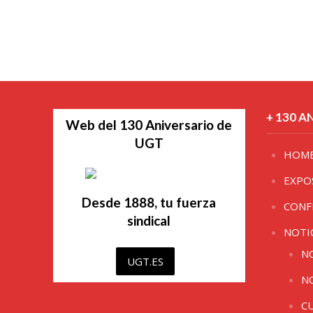
+ 130 A
Web del 130 Aniversario de
UGT
HOM
EXPO
Desde 1888, tu fuerza
CONF
sindical
NOTI
N
UGT.ES
N
C