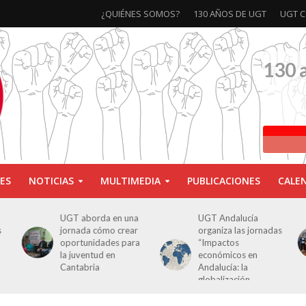
¿QUIÉNES SOMOS?
130 AÑOS DE UGT
UGT C
130 
ES
NOTICIAS
MULTIMEDIA
PUBLICACIONES
CALE
UGT aborda en una
UGT Andalucía
s
jornada cómo crear
organiza las jornadas
oportunidades para
“Impactos
la juventud en
económicos en
Cantabria
Andalucía: la
globalización
cuestionada”.