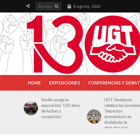
8 agosto, 2026
HOME
EXPOSICIONES
CONFERENCIAS Y DEBAT
ra en
Sevilla acoge la
UGT Andalucía
osición
exposición ‘130 años
celebra las jornada
e Luchas
de luchas y
‘Impactos
s’
conquistas’
económicos en
Andalucía: la
globalización
cuestionada’