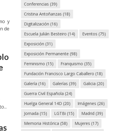
Conferencias
(39)
Cristina Antoñanzas
(18)
smo y
Digitalización
(16)
ón de
Escuela Julián Besteiro
(14)
Eventos
(75)
Exposición
(31)
Exposición Permanente
(98)
blo
Feminismo
(15)
Franquismo
(35)
e
Fundación Francisco Largo Caballero
(18)
Galería
(16)
Galerías
(39)
Galicia
(20)
Guerra Civil Española
(24)
o
Huelga General 14D
(20)
Imágenes
(26)
o...
Jornada
(15)
LGTBi
(15)
Madrid
(39)
Memoria Histórica
(58)
Mujeres
(17)
as