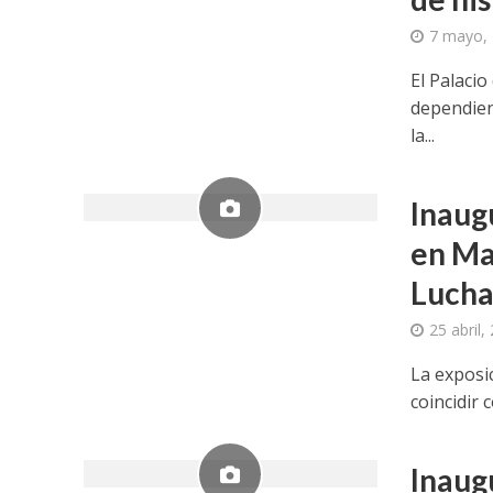
7 mayo,
El Palaci
dependien
la...
Inaug
en Ma
Lucha
25 abril,
La exposi
coincidir 
Inaug