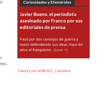
el
Curiosidades y Efemérides
Javier Bueno, el periodista
asesinado por Franco por sus
editoriales de prensa
Pasó por dos consejos de guerra y
murió defendiendo sus ideas Hace 80
años el franquismo...
[Leer +]
to
to...
Tweets por el @UGT_Comunica.