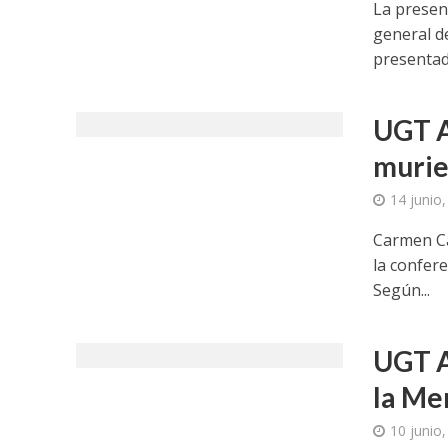
La presen
general 
presentado
UGT A
murie
14 junio
Carmen Ca
la confer
Según...
UGT A
la Me
10 junio