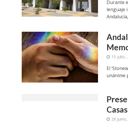
Durante e
lenguaje i
Andalucía,
Andal
Memor
15 julio,
El ‘Stonew
unánime p
Prese
Casas
26 junio