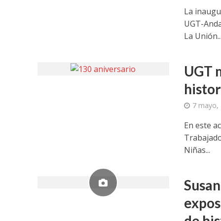
La inaugu
UGT-Andalu
La Unión..
UGT m
histor
7 mayo,
En este a
Trabajado
Niñas...
Susan
expos
de hi