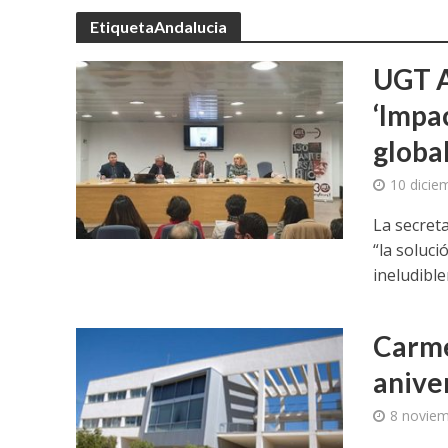
EtiquetaAndalucia
UGT A
‘Impa
globa
10 dicie
La secret
“la soluci
ineludible
Carme
anive
8 noviem