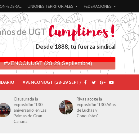
ONFEDERAL
UNIONES TERRITORIALES
FEDERACIONES
años de UGT
Desde 1888, tu fuerza sindical
#VENCONUGT (28-29 Septiembre)
NDARIO
#VENCONUGT (28-29 SEPT)
Clausurada la
Rivas acoge la
exposición ‘130
exposición ‘130 Años
aniversario’ en Las
de Luchas y
Palmas de Gran
Conquistas’
Canaria