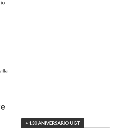
rio
illa
re
+ 130 ANIVERSARIO UGT