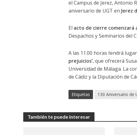
el Campus de Jerez, Antonio R
aniversario de UGT en
Jerez 
El
acto de cierre comenzará a
Despachos y Seminarios del Ca
A las 11.00 horas tendrá luga
prejuicios’
, que ofrecerá Susa
Universidad de Málaga. La co
de Cádiz y la Diputación de Cá
Etiquetas
130 Aniversario de
También te puede interesar