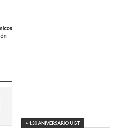
s
micos
ión
+ 130 ANIVERSARIO UGT