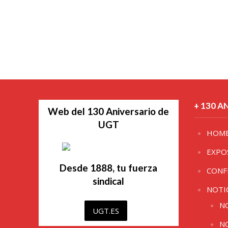
+ 130 A
Web del 130 Aniversario de
UGT
HOM
EXPO
Desde 1888, tu fuerza
CONF
sindical
NOTI
N
UGT.ES
N