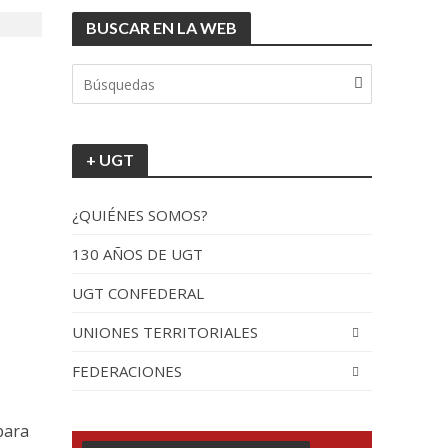
BUSCAR EN LA WEB
tionada”.
+ UGT
¿QUIÉNES SOMOS?
130 AÑOS DE UGT
UGT CONFEDERAL
recorrido por España
UNIONES TERRITORIALES
FEDERACIONES
para