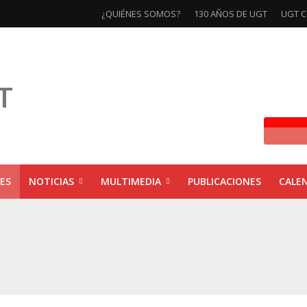
¿QUIÉNES SOMOS?
130 AÑOS DE UGT
UGT C
ES
NOTICIAS
MULTIMEDIA
PUBLICACIONES
CALE
ivas la exposición ‘130 Años de Luchas y Conquistas’
xposición ‘130 años de luchas y conquistas’
ebra las jornadas ‘Impactos económicos en Andalucía: la globalización cuest