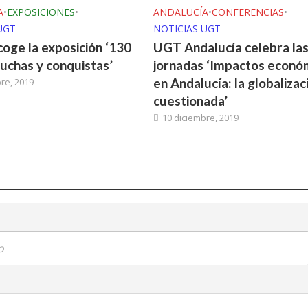
A
•
EXPOSICIONES
•
ANDALUCÍA
•
CONFERENCIAS
•
UGT
NOTICIAS UGT
coge la exposición ‘130
UGT Andalucía celebra la
luchas y conquistas’
jornadas ‘Impactos econó
en Andalucía: la globalizac
re, 2019
cuestionada’
10 diciembre, 2019
o