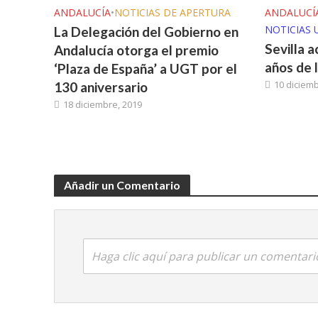
ANDALUCÍA
•
NOTICIAS DE APERTURA
ANDALUCÍ
NOTICIAS 
La Delegación del Gobierno en
Sevilla a
Andalucía otorga el premio
años de 
‘Plaza de España’ a UGT por el
10 diciemb
130 aniversario
18 diciembre, 2019
Añadir un Comentario
Haga clic aquí para publicar un comentari