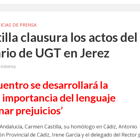
a jornada cómo crear oportunidades para la juventud en Cantabria
aniza las jornadas “Impactos económicos en Andalucía: la globalización cues
ICIAS DE PRENSA
lla clausura los actos del
osición ‘130 aniversario’ en Las Palmas de Gran Canaria
rio de UGT en Jerez
posición ‘130 Años de Luchas y Conquistas’
periodista asesinado por Franco por sus editoriales de prensa
a mínima
im’ lleva la novela gráfica a Saint Gobain Isover
entro se desarrollará la
e Sevilla acogerá la exposición 130 aniversario con la que UGT comenzó su 
 importancia del lenguaje
nar prejuicios’
Andalucía, Carmen Castilla, su homólogo en Cádiz, Antonio
n Provincial de Cádiz, Irene García y el delegado del Rector 