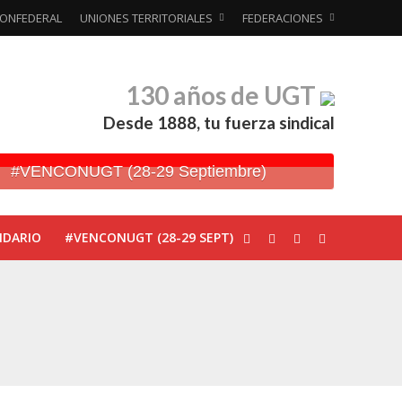
ONFEDERAL
UNIONES TERRITORIALES
FEDERACIONES
130 años de UGT
Desde 1888, tu fuerza sindical
#VENCONUGT (28-29 Septiembre)
NDARIO
#VENCONUGT (28-29 SEPT)
ionada’