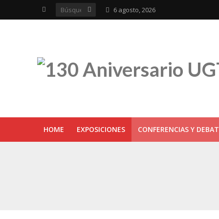
6 agosto, 2026
HOME
EXPOSICIONES
CONFERENCIAS Y DEBAT
UGT inaugura en R
Sevilla acoge la e
UGT Andalucía cel