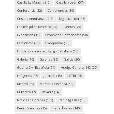
Castilla La Mancha
(15)
Castilla y León
(57)
Conferencia
(32)
Conferencias
(39)
Cristina Antoñanzas
(18)
Digitalización
(16)
Escuela Julián Besteiro
(14)
Eventos
(75)
Exposición
(31)
Exposición Permanente
(98)
Feminismo
(15)
Franquismo
(35)
Fundación Francisco Largo Caballero
(18)
Galería
(16)
Galerías
(39)
Galicia
(20)
Guerra Civil Española
(24)
Huelga General 14D
(20)
Imágenes
(26)
Jornada
(15)
LGTBi
(15)
Madrid
(39)
Memoria Histórica
(58)
Mujeres
(17)
Navarra
(14)
Noticias de prensa
(132)
Pablo Iglesias
(15)
Pedro Sánchez
(15)
Pepe Álvarez
(140)