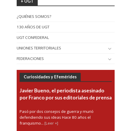
+ UGT
¿QUIÉNES SOMOS?
130 AÑOS DE UGT
UGT CONFEDERAL
UNIONES TERRITORIALES
FEDERACIONES
Curiosidades y Efemérides
Javier Bueno, el periodista asesinado
por Franco por sus editoriales de prensa
Pasó por dos consejos de guerra y murió
defendiendo sus ideas Hace 80 años el
franquismo...
[Leer +]