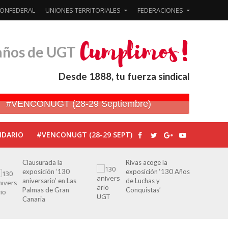
ONFEDERAL
UNIONES TERRITORIALES
FEDERACIONES
años de UGT
Desde 1888, tu fuerza sindical
#VENCONUGT (28-29 Septiembre)
NDARIO
#VENCONUGT (28-29 SEPT)
Rivas acoge la
Javier Bueno, el
exposición ‘130 Años
periodista asesinado
de Luchas y
por Franco por sus
Conquistas’
editoriales de prensa