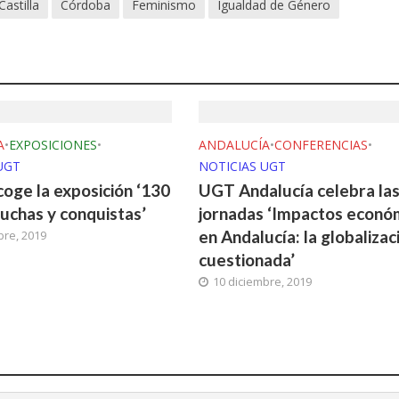
astilla
Córdoba
Feminismo
Igualdad de Género
A
•
EXPOSICIONES
•
ANDALUCÍA
•
CONFERENCIAS
•
UGT
NOTICIAS UGT
coge la exposición ‘130
UGT Andalucía celebra la
luchas y conquistas’
jornadas ‘Impactos econó
en Andalucía: la globalizac
bre, 2019
cuestionada’
10 diciembre, 2019