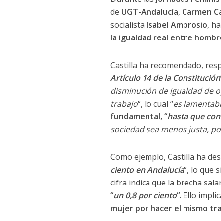
de
UGT-Andalucía
,
Carmen Ca
socialista
Isabel Ambrosio
, h
la igualdad real entre homb
Castilla ha recomendado, respe
Artículo 14 de la Constitución
disminución de igualdad de o
trabajo
“, lo cual “
es lamentabl
fundamental, “
hasta que con
sociedad sea menos justa, po
Como ejemplo, Castilla ha de
ciento en Andalucía
“, lo que s
cifra indica que la brecha sal
“
un 0,8 por ciento
“
. Ello impl
mujer por hacer el mismo tr