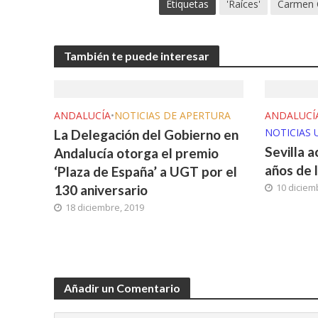
Etiquetas
'Raíces'
Carmen C
También te puede interesar
ANDALUCÍA
•
NOTICIAS DE APERTURA
ANDALUCÍ
NOTICIAS 
La Delegación del Gobierno en
Sevilla a
Andalucía otorga el premio
años de 
‘Plaza de España’ a UGT por el
10 diciem
130 aniversario
18 diciembre, 2019
Añadir un Comentario