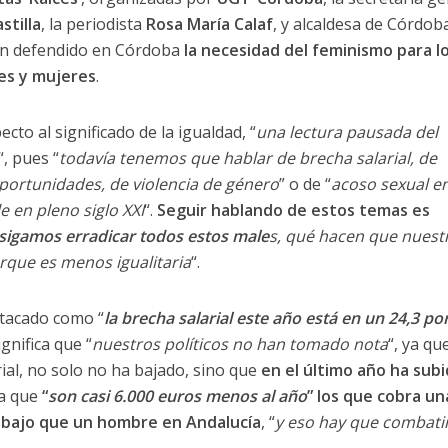
stilla
, la periodista
Rosa María Calaf
, y alcaldesa de Córdoba
an defendido en Córdoba
la necesidad del feminismo para l
res y mujeres
.
cto al significado de la igualdad, “
una lectura pausada del
“, pues “
todavía
tenemos que hablar de brecha salarial, de
portunidades, de violencia de género
” o de “
acoso sexual en
e en pleno siglo XXI
“.
Seguir hablando de estos temas es
sigamos erradicar todos estos male
s, qué hacen que nuest
rque es menos igualitaria
“.
stacado como “
la brecha salarial este año está en un 24,3 po
ignifica que “
nuestros políticos no han tomado nota
“, ya qu
arial, no solo no ha bajado, sino que
en el último año ha sub
ica que
“
son casi 6.000 euros menos al año
” los que cobra un
abajo que un hombre en Andalucía
, “
y eso hay que combati