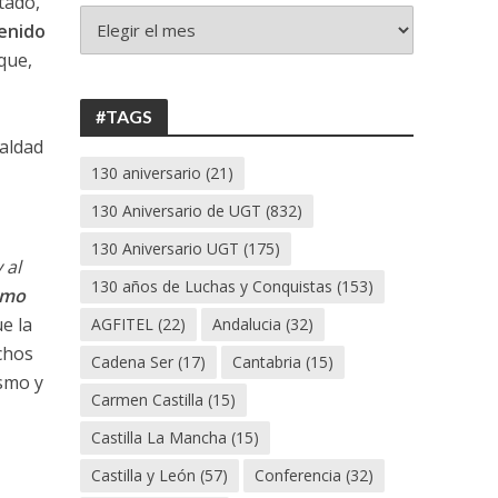
tado,
+
tenido
130
que,
ANIVERSARIO
UGT
#TAGS
ualdad
130 aniversario
(21)
130 Aniversario de UGT
(832)
130 Aniversario UGT
(175)
 al
130 años de Luchas y Conquistas
(153)
omo
ue la
AGFITEL
(22)
Andalucia
(32)
chos
Cadena Ser
(17)
Cantabria
(15)
ismo y
Carmen Castilla
(15)
Castilla La Mancha
(15)
Castilla y León
(57)
Conferencia
(32)