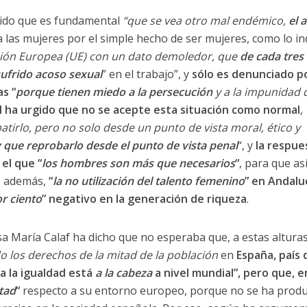
dido que es fundamental
“que se vea otro mal endémico,
el 
 a las mujeres por el simple hecho de ser mujeres, como lo in
ión Europea (UE) con un dato demoledor, que
de cada tres
ufrido acoso sexual
” en el trabajo”, y
sólo es denunciado po
as “
porque tienen miedo a la persecución
y a la impunidad 
al ha urgido que no se acepte esta situación como normal
,
tirlo, pero no solo desde un punto de vista moral, ético y
 que reprobarlo desde el punto de vista penal
“, y
la respue
 el que “
los hombres son más que necesarios
“
, para que as
s, además,
“
la no utilización del talento femenino
” en Andalu
r ciento
” negativo en la generación de riqueza
.
sa María Calaf ha dicho que no esperaba que, a estas alturas
o los derechos de la mitad de la población
en
España, país
ra la igualdad está
a la cabeza
a nivel mundial”, pero que, e
itad
“
respecto a su entorno europeo, porque no se ha prod