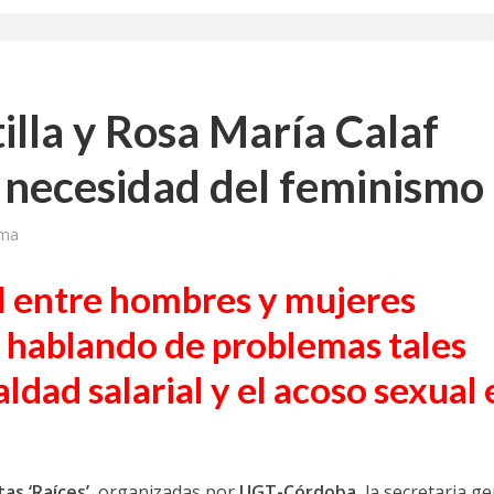
lla y Rosa María Calaf
 necesidad del feminismo
ima
al entre hombres y mujeres
r hablando de problemas tales
ldad salarial y el acoso sexual 
as ‘Raíces’
, organizadas por
UGT-Córdoba
, la secretaria g