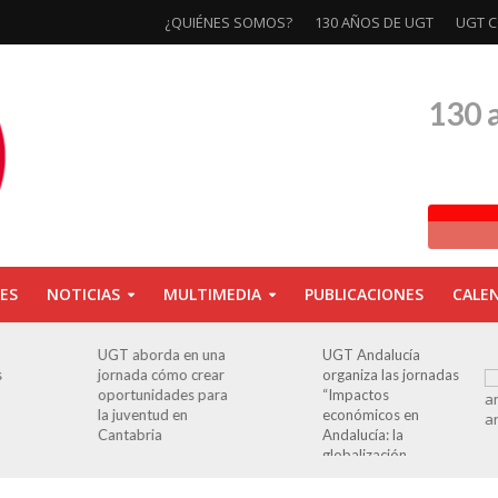
¿QUIÉNES SOMOS?
130 AÑOS DE UGT
UGT C
130 
ES
NOTICIAS
MULTIMEDIA
PUBLICACIONES
CALE
a
UGT Andalucía
Clausurada la
organiza las jornadas
exposición ‘130
a
“Impactos
aniversario’ en Las
económicos en
Palmas de Gran
Andalucía: la
Canaria
globalización
cuestionada”.