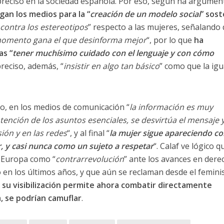
preciso en la sociedad española. Por eso, según ha argumen
egan los medios para la “
creación de un modelo social
” sos
 contra los estereotipos
” respecto a las mujeres, señalando 
momento gana el que desinforma mejor
“, por lo que
ha
as “
tener muchísimo cuidado con el lenguaje y con cómo
preciso, además, “
insistir en algo tan básico
” como que la ig
, en los medios de comunicación “
la información es muy
tención de los asuntos esenciales, se desvirtúa el mensaje y
isión y en las redes
“, y al final “
la mujer sigue apareciendo c
, y casi nunca como un sujeto a respetar
“. Calaf ve lógico q
 Europa como “
contrarrevolución
” ante los avances en dere
 en los últimos años, y que aún se reclaman desde el femin
e
su visibilización permite ahora combatir directamente
, se podrían camuflar
.