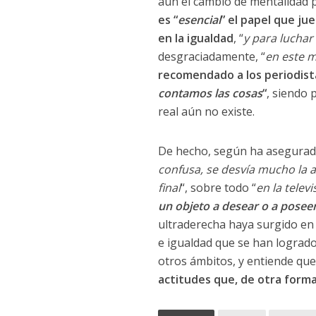
aún el cambio de mentalidad 
es “
esencial
” el papel que ju
en la igualdad
, “
y para luchar
desgraciadamente, “
en este 
recomendado a los periodist
contamos las cosas
“
, siendo 
real aún no existe.
De hecho, según ha asegurado
confusa, se desvía mucho la a
final
“, sobre todo “
en la telev
un objeto a desear o a poseer
ultraderecha haya surgido en
e igualdad que se han logrado
otros ámbitos, y entiende qu
actitudes que, de otra forma