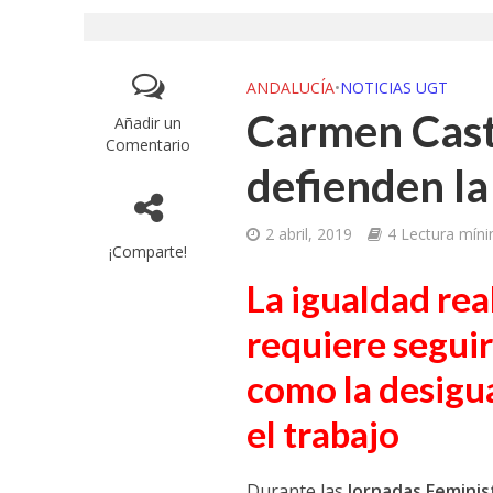
ANDALUCÍA
•
NOTICIAS UGT
Carmen Casti
Añadir un
Comentario
defienden la
2 abril, 2019
4 Lectura mín
¡Comparte!
La igualdad re
requiere segui
como la desigua
el trabajo
Durante las
Jornadas Feminist