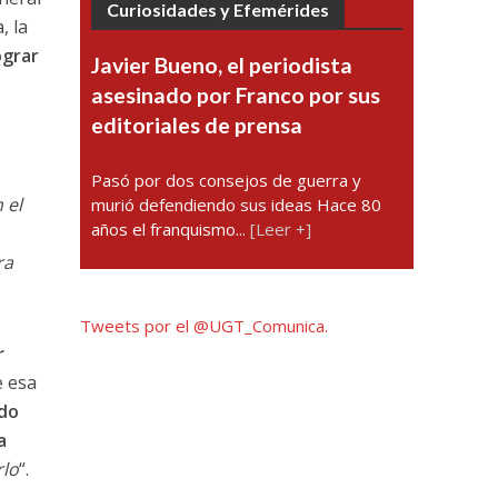
Curiosidades y Efemérides
, la
ograr
Javier Bueno, el periodista
asesinado por Franco por sus
editoriales de prensa
Pasó por dos consejos de guerra y
 el
murió defendiendo sus ideas Hace 80
años el franquismo...
[Leer +]
ra
Tweets por el @UGT_Comunica.
r
e esa
ido
a
rlo
“.