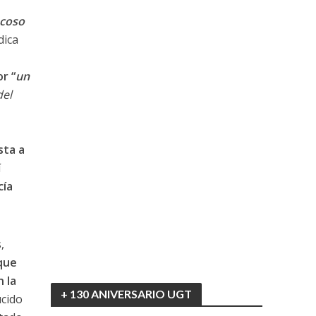
acoso
dica
r “
un
del
sta a
í
cía
,
 que
n la
+ 130 ANIVERSARIO UGT
ucido