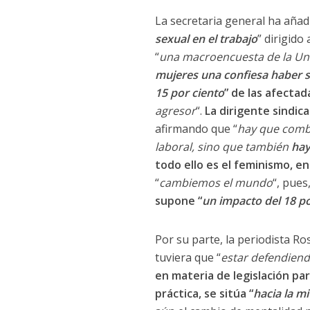
La secretaria general ha aña
sexual en el trabajo
” dirigido
“
una macroencuesta de la Un
mujeres una confiesa haber s
15 por ciento
” de las afectad
agresor
“.
La dirigente sindic
afirmando que “
hay que comba
laboral, sino que también
hay
todo ello es el feminismo, en
“
cambiemos el mundo
“, pue
supone “
un impacto del 18 po
Por su parte, la periodista Ro
tuviera que “
estar defendiend
en materia de legislación pa
práctica, se sitúa “
hacia la m