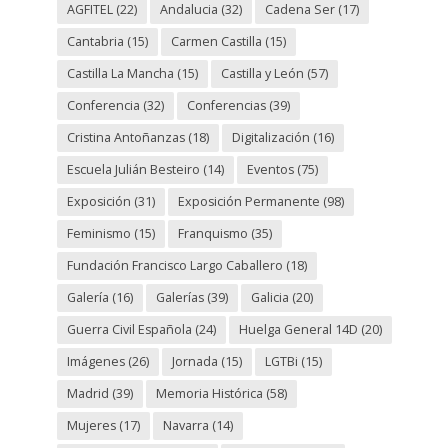
AGFITEL
(22)
Andalucia
(32)
Cadena Ser
(17)
Cantabria
(15)
Carmen Castilla
(15)
Castilla La Mancha
(15)
Castilla y León
(57)
Conferencia
(32)
Conferencias
(39)
Cristina Antoñanzas
(18)
Digitalización
(16)
Escuela Julián Besteiro
(14)
Eventos
(75)
Exposición
(31)
Exposición Permanente
(98)
Feminismo
(15)
Franquismo
(35)
Fundación Francisco Largo Caballero
(18)
Galería
(16)
Galerías
(39)
Galicia
(20)
Guerra Civil Española
(24)
Huelga General 14D
(20)
Imágenes
(26)
Jornada
(15)
LGTBi
(15)
Madrid
(39)
Memoria Histórica
(58)
Mujeres
(17)
Navarra
(14)