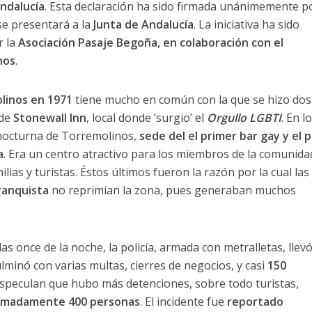
Andalucía
. Esta declaración ha sido firmada unánimemente p
 se presentará a la
Junta de Andalucía
. La iniciativa ha sido
r la
Asociación Pasaje Begoña, en colaboración con el
nos
.
linos en 1971
tiene mucho en común con la que se hizo do
 de
Stonewall Inn
, local donde ‘surgio’ el
Orgullo LGBTI
. En l
a nocturna de Torremolinos,
sede del el primer bar gay y el 
a
. Era un centro atractivo para los miembros de la comunida
ias y turistas. Éstos últimos fueron la razón por la cual las
ranquista
no reprimían la zona, pues generaban muchos
las once de la noche, la policía, armada con metralletas, llevó
lminó con varias multas, cierres de negocios, y casi
150
especulan que hubo más detenciones, sobre todo turistas,
oximadamente 400 personas
. El incidente fue
reportado