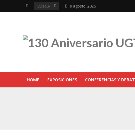
9 agosto, 2026
HOME
EXPOSICIONES
CONFERENCIAS Y DEBAT
UGT inaugura en R
Sevilla acoge la e
UGT Andalucía cel