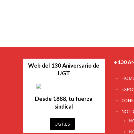
+ 130 A
Web del 130 Aniversario de
UGT
HOM
EXPO
Desde 1888, tu fuerza
CONF
sindical
NOTI
N
UGT.ES
N