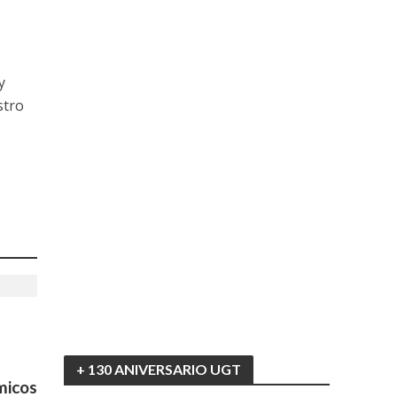
y
stro
s
+ 130 ANIVERSARIO UGT
micos