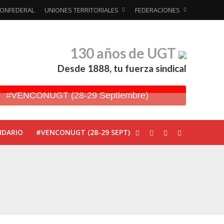
ONFEDERAL
UNIONES TERRITORIALES
FEDERACIONES
130 años de UGT
Desde 1888, tu fuerza sindical
#VENCONUGT (28-29 Septiembre)
NDARIO
#VENCONUGT (28-29 SEPT)
ionada’