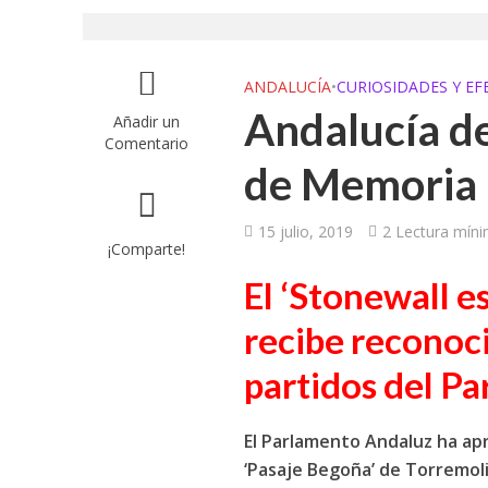
UGT aborda en un
UGT Andalucía org
ANDALUCÍA
•
CURIOSIDADES Y EF
Andalucía d
Añadir un
Clausurada la exp
Comentario
de Memoria 
Rivas acoge la ex
Javier Bueno, el 
15 julio, 2019
2 Lectura mín
¡Comparte!
El historietista ‘K
El ‘Stonewall e
El Ayuntamiento d
recibe reconoc
partidos del P
El Parlamento Andaluz ha apr
‘Pasaje Begoña’ de Torremol