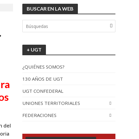
BUSCAR EN LA WEB
tionada”.
r
+ UGT
¿QUIÉNES SOMOS?
130 AÑOS DE UGT
ura
UGT CONFEDERAL
recorrido por España
os
UNIONES TERRITORIALES
FEDERACIONES
n del
oria