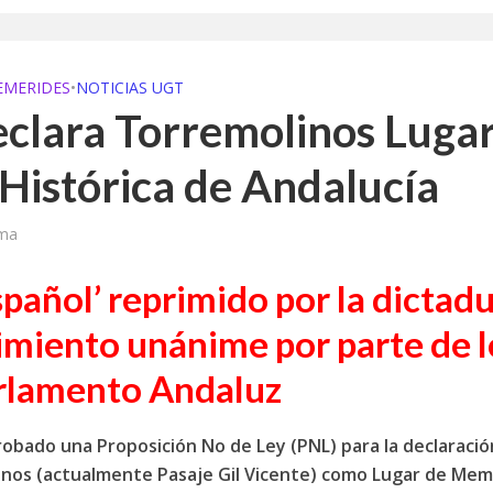
a jornada cómo crear oportunidades para la juventud en Cantabria
aniza las jornadas “Impactos económicos en Andalucía: la globalización cues
EMERIDES
•
NOTICIAS UGT
eclara Torremolinos Luga
osición ‘130 aniversario’ en Las Palmas de Gran Canaria
Histórica de Andalucía
posición ‘130 Años de Luchas y Conquistas’
periodista asesinado por Franco por sus editoriales de prensa
ima
im’ lleva la novela gráfica a Saint Gobain Isover
spañol’ reprimido por la dictad
e Sevilla acogerá la exposición 130 aniversario con la que UGT comenzó su 
imiento unánime por parte de l
arlamento Andaluz
obado una Proposición No de Ley (PNL) para la declaració
inos (actualmente Pasaje Gil Vicente) como Lugar de Mem