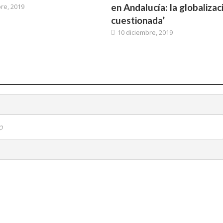
en Andalucía: la globalizac
re, 2019
cuestionada’
10 diciembre, 2019
o