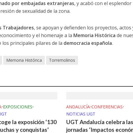
nado por embajadas extranjeras
, y acabó con el esplendor
resión de sexualidad de la zona.
s Trabajadores
, se apoyan y defienden los proyectos, actos 
reconocimiento y el homenaje a la
Memoria Histórica
de nue
 los principales pilares de la
democracia española
.
Memoria Histórica
Torremolinos
A
•
EXPOSICIONES
•
ANDALUCÍA
•
CONFERENCIAS
•
UGT
NOTICIAS UGT
coge la exposición ‘130
UGT Andalucía celebra la
luchas y conquistas’
jornadas ‘Impactos econó