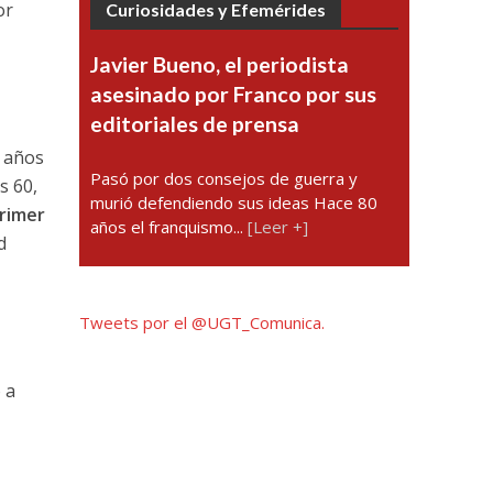
or
Curiosidades y Efemérides
Javier Bueno, el periodista
asesinado por Franco por sus
editoriales de prensa
s años
Pasó por dos consejos de guerra y
os 60,
murió defendiendo sus ideas Hace 80
primer
años el franquismo...
[Leer +]
d
Tweets por el @UGT_Comunica.
 a