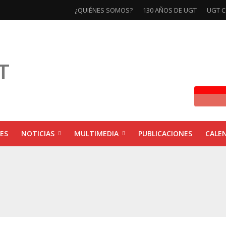
¿QUIÉNES SOMOS?
130 AÑOS DE UGT
UGT C
ES
NOTICIAS
MULTIMEDIA
PUBLICACIONES
CALE
ivas la exposición ‘130 Años de Luchas y Conquistas’
xposición ‘130 años de luchas y conquistas’
ebra las jornadas ‘Impactos económicos en Andalucía: la globalización cuest