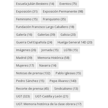
Escuela Julián Besteiro
(14)
Eventos
(75)
Exposición
(31)
Exposición Permanente
(98)
Feminismo
(15)
Franquismo
(35)
Fundación Francisco Largo Caballero
(18)
Galería
(16)
Galerías
(39)
Galicia
(20)
Guerra Civil Española
(24)
Huelga General 14D
(20)
Imágenes
(26)
Jornada
(15)
LGTBi
(15)
Madrid
(39)
Memoria Histórica
(58)
Mujeres
(17)
Navarra
(14)
Noticias de prensa
(132)
Pablo Iglesias
(15)
Pedro Sánchez
(15)
Pepe Álvarez
(140)
Recorte de prensa
(45)
Sindicalismo
(13)
UGT
(323)
UGT-Castilla y León
(21)
UGT: Memoria histórica de la clase obrera
(17)