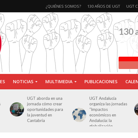
¿QUIÉNES SOMOS?
130 AÑOS DE UGT
UGT C
130 
ES
NOTICIAS
MULTIMEDIA
PUBLICACIONES
CALE
a
UGT Andalucía
Clausurada la
r
organiza las jornadas
exposición ‘130
a
“Impactos
aniversario’ en Las
económicos en
Palmas de Gran
Andalucía: la
Canaria
globalización
cuestionada”.