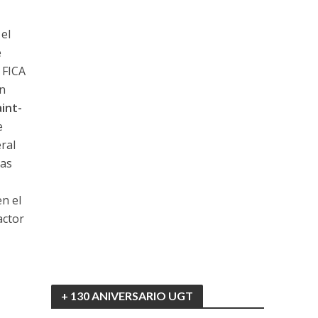
 el
e
 FICA
ón
int-
e
eral
las
en el
actor
+ 130 ANIVERSARIO UGT