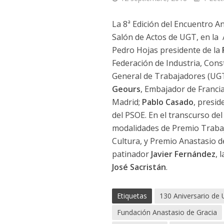
La 8ª Edición del Encuentro A
Salón de Actos de UGT, en la 
Pedro Hojas presidente de la
Federación de Industria, Cons
General de Trabajadores (UG
Geours
, Embajador de Franci
Madrid;
Pablo Casado
, presid
del PSOE. En el transcurso de
modalidades de Premio Trabaj
Cultura, y Premio Anastasio d
patinador
Javier Fernández
, 
José Sacristán
.
Etiquetas
130 Aniversario de
Fundación Anastasio de Gracia