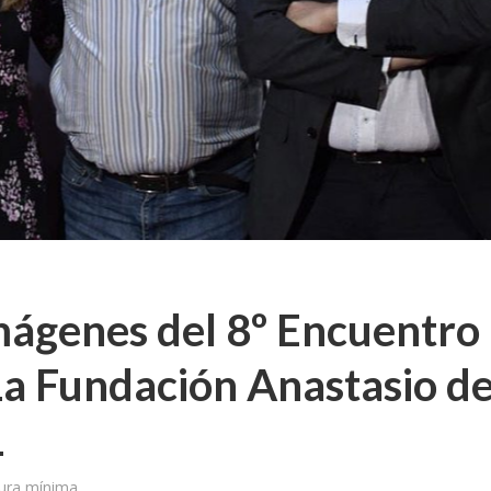
mágenes del 8º Encuentro
La Fundación Anastasio d
L
tura mínima