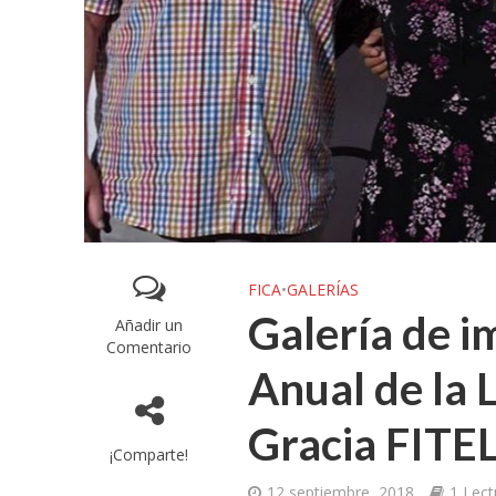
FICA
•
GALERÍAS
Galería de i
Añadir un
Comentario
Anual de la 
Gracia FITE
¡Comparte!
12 septiembre, 2018
1 Lec