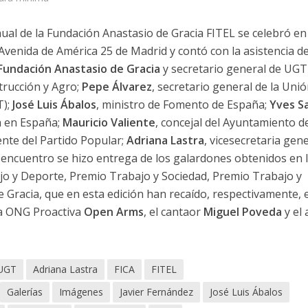
nual de la Fundación Anastasio de Gracia FITEL se celebró en
Avenida de América 25 de Madrid y contó con la asistencia d
Fundación Anastasio de Gracia
y secretario general de UGT
trucción y Agro;
Pepe Álvarez
, secretario general de la Uni
T);
José Luis Ábalos
, ministro de Fomento de España;
Yves Sa
a en España;
Mauricio Valiente
, concejal del Ayuntamiento d
ente del Partido Popular;
Adriana Lastra
, vicesecretaria gen
l encuentro se hizo entrega de los galardones obtenidos en 
o y Deporte, Premio Trabajo y Sociedad, Premio Trabajo y
e Gracia, que en esta edición han recaído, respectivamente, 
la ONG Proactiva
Open Arms
, el cantaor
Miguel Poveda
y el 
 UGT
Adriana Lastra
FICA
FITEL
Galerías
Imágenes
Javier Fernández
José Luis Ábalos