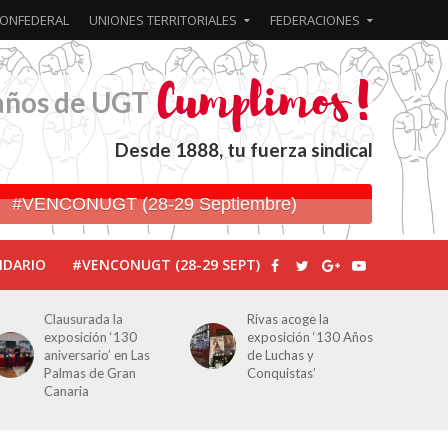
ONFEDERAL
UNIONES TERRITORIALES
FEDERACIONES
años de UGT
Desde 1888, tu fuerza sindical
#VENCONUGT (28-29 Septiembre)
NDARIO
#VENCONUGT (28-29 SEPT)
Rivas acoge la
Javier Bueno, el
exposición ‘130 Años
periodista asesinado
de Luchas y
por Franco por sus
Conquistas’
editoriales de prensa