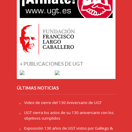
+ PUBLICACIONES DE UGT
ÚLTIMAS NOTICIAS
Video de cierre del 130 Aniversario de UGT
UGT cierra los actos de su 130 aniversario con los
objetivos cumplidos
Exposición 130 años de UGT vistos por Gallego &