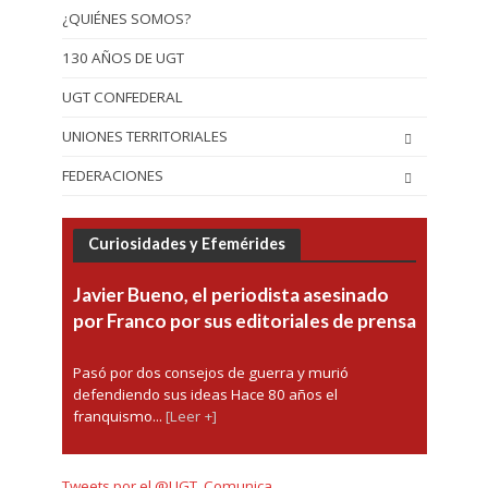
¿QUIÉNES SOMOS?
130 AÑOS DE UGT
UGT CONFEDERAL
UNIONES TERRITORIALES
FEDERACIONES
Curiosidades y Efemérides
Javier Bueno, el periodista asesinado
por Franco por sus editoriales de prensa
Pasó por dos consejos de guerra y murió
defendiendo sus ideas Hace 80 años el
franquismo...
[Leer +]
Tweets por el @UGT_Comunica.