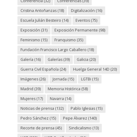
Conferencia
(32)
Conferencias
(39)
Cristina Antoñanzas
(18)
Digitalización
(16)
Escuela Julián Besteiro
(14)
Eventos
(75)
Exposición
(31)
Exposición Permanente
(98)
Feminismo
(15)
Franquismo
(35)
Fundación Francisco Largo Caballero
(18)
Galería
(16)
Galerías
(39)
Galicia
(20)
Guerra Civil Española
(24)
Huelga General 14D
(20)
Imágenes
(26)
Jornada
(15)
LGTBi
(15)
Madrid
(39)
Memoria Histórica
(58)
Mujeres
(17)
Navarra
(14)
Noticias de prensa
(132)
Pablo Iglesias
(15)
Pedro Sánchez
(15)
Pepe Álvarez
(140)
Recorte de prensa
(45)
Sindicalismo
(13)