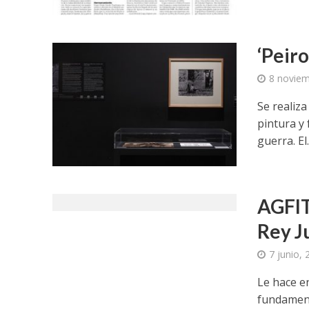
‘Peir
8 noviem
Se realiz
pintura y
guerra. El..
AGFIT
Rey J
7 junio,
Le hace e
fundament