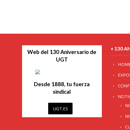
+ 130 A
Web del 130 Aniversario de
UGT
HOM
EXPO
Desde 1888, tu fuerza
CONF
sindical
NOTI
N
UGT.ES
N
C