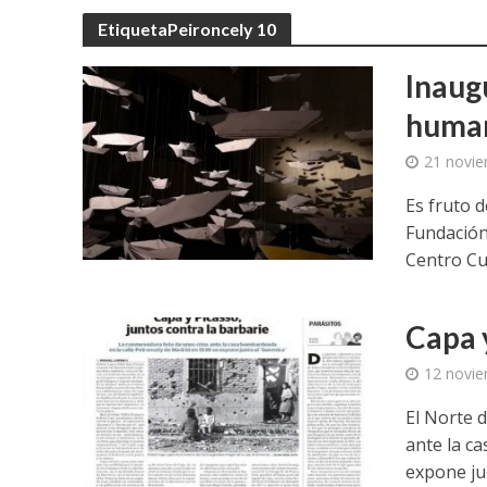
UGT aborda en un
EtiquetaPeironcely 10
UGT Andalucía org
Inaugu
human
Clausurada la exp
21 novie
Rivas acoge la ex
Es fruto d
Javier Bueno, el 
Fundación
Centro Cul
El historietista ‘K
El Ayuntamiento d
Capa y
12 novie
El Norte 
ante la c
expone jun