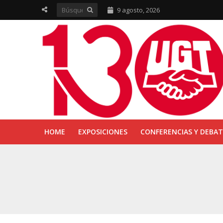
9 agosto, 2026
HOME
EXPOSICIONES
CONFERENCIAS Y DEBAT
UGT inaugura en R
Sevilla acoge la e
UGT Andalucía cel