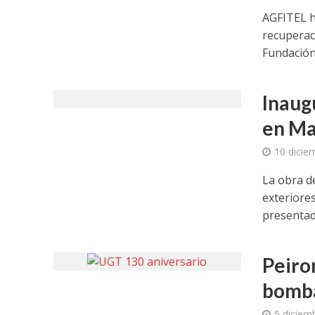
AGFITEL h
recuperac
Fundación 
Inaug
en Ma
10 dicie
La obra d
exteriore
presentad
Peiro
bomba
5 diciem