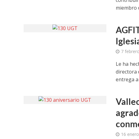
miembro d
AGFIT
Iglesi
7 febrer
Le ha hec
directora
entrega a l
Valle
agrad
conme
16 enero