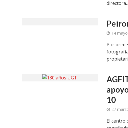
directora..
Peiro
14 mayo
Por primer
fotografí
propietari
AGFIT
apoyo 
10
27 marz
El centro 
contribuir