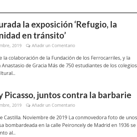
a jornada cómo crear oportunidades para la juventud en Cantabria
aniza las jornadas “Impactos económicos en Andalucía: la globalización cues
rada la exposición ‘Refugio, la
idad en tránsito’
osición ‘130 aniversario’ en Las Palmas de Gran Canaria
mbre, 2019
Añadir un Comentario
posición ‘130 Años de Luchas y Conquistas’
e la colaboración de la Fundación de los Ferrocarriles, y la
periodista asesinado por Franco por sus editoriales de prensa
 Anastasio de Gracia Más de 750 estudiantes de los colegio
tural...
im’ lleva la novela gráfica a Saint Gobain Isover
e Sevilla acogerá la exposición 130 aniversario con la que UGT comenzó su 
 Picasso, juntos contra la barbarie
mbre, 2019
Añadir un Comentario
de Castilla. Noviembre de 2019 La conmovedora foto de unos
asa bombardeada en la calle Peironcely de Madrid en 1936 se
to al...