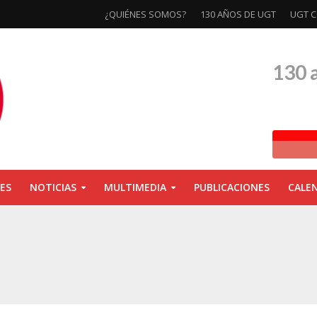
¿QUIÉNES SOMOS?
130 AÑOS DE UGT
UGT C
130 
ES
NOTICIAS
MULTIMEDIA
PUBLICACIONES
CALE
ivas la exposición ‘130 Años de Luchas y Conquistas’
xposición ‘130 años de luchas y conquistas’
ebra las jornadas ‘Impactos económicos en Andalucía: la globalización cuest