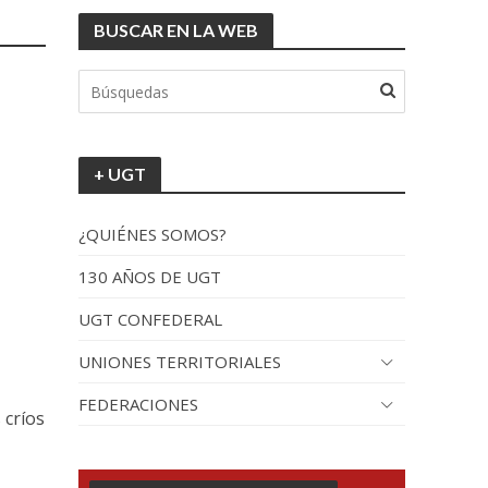
BUSCAR EN LA WEB
tionada”.
+ UGT
s
¿QUIÉNES SOMOS?
130 AÑOS DE UGT
UGT CONFEDERAL
recorrido por España
UNIONES TERRITORIALES
FEDERACIONES
 críos