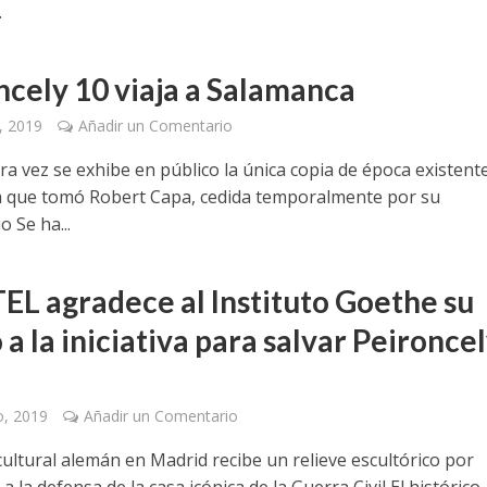
.
ncely 10 viaja a Salamanca
, 2019
Añadir un Comentario
a vez se exhibe en público la única copia de época existente
a que tomó Robert Capa, cedida temporalmente por su
o Se ha...
EL agradece al Instituto Goethe su
a la iniciativa para salvar Peironce
o, 2019
Añadir un Comentario
cultural alemán en Madrid recibe un relieve escultórico por
 a la defensa de la casa icónica de la Guerra Civil El histórico