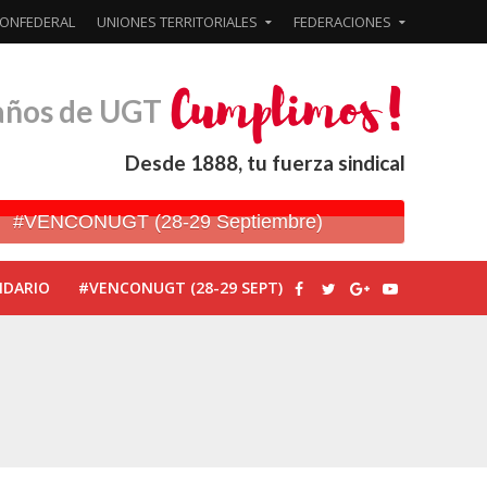
ONFEDERAL
UNIONES TERRITORIALES
FEDERACIONES
años de UGT
Desde 1888, tu fuerza sindical
#VENCONUGT (28-29 Septiembre)
NDARIO
#VENCONUGT (28-29 SEPT)
ionada’