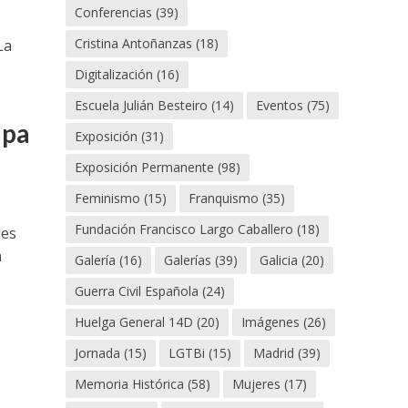
Conferencias
(39)
Cristina Antoñanzas
(18)
La
Digitalización
(16)
Escuela Julián Besteiro
(14)
Eventos
(75)
apa
Exposición
(31)
Exposición Permanente
(98)
Feminismo
(15)
Franquismo
(35)
Fundación Francisco Largo Caballero
(18)
des
n
Galería
(16)
Galerías
(39)
Galicia
(20)
Guerra Civil Española
(24)
Huelga General 14D
(20)
Imágenes
(26)
Jornada
(15)
LGTBi
(15)
Madrid
(39)
Memoria Histórica
(58)
Mujeres
(17)