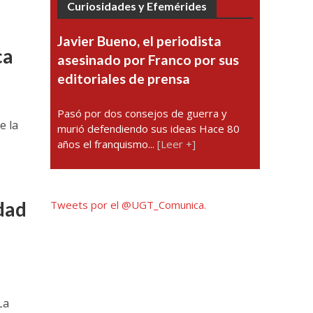
Curiosidades y Efemérides
Javier Bueno, el periodista
ca
asesinado por Franco por sus
editoriales de prensa
Pasó por dos consejos de guerra y
e la
murió defendiendo sus ideas Hace 80
años el franquismo...
[Leer +]
dad
Tweets por el @UGT_Comunica.
La