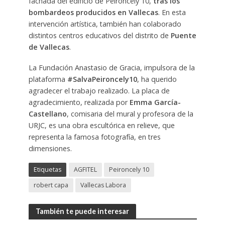
fachada del edificio de Peironcely 10,
tras los
bombardeos producidos en Vallecas
. En esta
intervención artística, también han colaborado
distintos centros educativos del distrito de
Puente
de Vallecas
.
La Fundación Anastasio de Gracia, impulsora de la
plataforma
#SalvaPeironcely10
, ha querido
agradecer el trabajo realizado. La placa de
agradecimiento, realizada por
Emma García-
Castellano
, comisaria del mural y profesora de la
URJC, es una obra escultórica en relieve, que
representa la famosa fotografía, en tres
dimensiones.
Etiquetas
AGFITEL
Peironcely 10
robert capa
Vallecas Labora
También te puede interesar