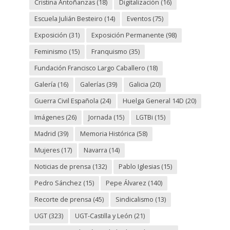
Cristina Antoñanzas
(18)
Digitalización
(16)
Escuela Julián Besteiro
(14)
Eventos
(75)
Exposición
(31)
Exposición Permanente
(98)
Feminismo
(15)
Franquismo
(35)
Fundación Francisco Largo Caballero
(18)
Galería
(16)
Galerías
(39)
Galicia
(20)
Guerra Civil Española
(24)
Huelga General 14D
(20)
Imágenes
(26)
Jornada
(15)
LGTBi
(15)
Madrid
(39)
Memoria Histórica
(58)
Mujeres
(17)
Navarra
(14)
Noticias de prensa
(132)
Pablo Iglesias
(15)
Pedro Sánchez
(15)
Pepe Álvarez
(140)
Recorte de prensa
(45)
Sindicalismo
(13)
UGT
(323)
UGT-Castilla y León
(21)