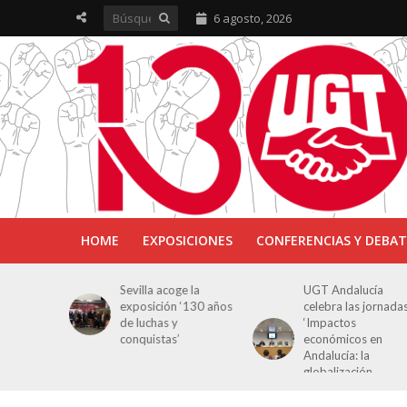
6 agosto, 2026
HOME
EXPOSICIONES
CONFERENCIAS Y DEBAT
ra en
Sevilla acoge la
UGT Andalucía
osición
exposición ‘130 años
celebra las jornada
e Luchas
de luchas y
‘Impactos
s’
conquistas’
económicos en
Andalucía: la
globalización
cuestionada’