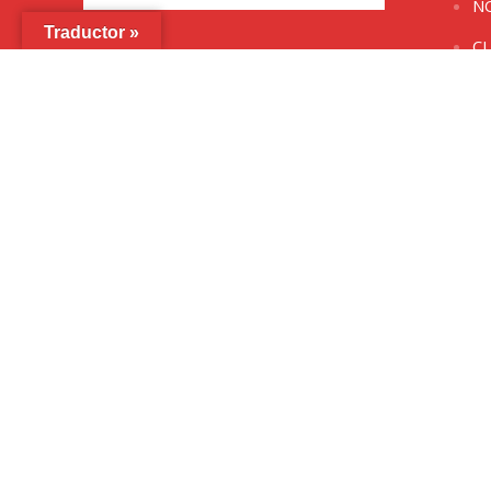
N
Traductor »
C
MULT
G
V
E
PUBL
CALE
#VEN
Copyright © 2026 /
Aviso Legal
/
Cookies
/
Política de Pr