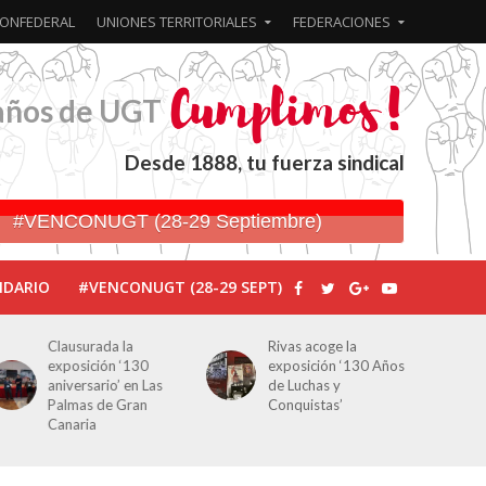
ONFEDERAL
UNIONES TERRITORIALES
FEDERACIONES
años de UGT
Desde 1888, tu fuerza sindical
#VENCONUGT (28-29 Septiembre)
NDARIO
#VENCONUGT (28-29 SEPT)
Clausurada la
Rivas acoge la
exposición ‘130
exposición ‘130 Años
aniversario’ en Las
de Luchas y
Palmas de Gran
Conquistas’
Canaria