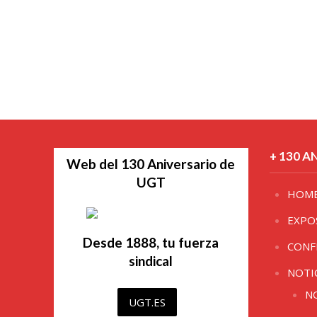
+ 130 A
Web del 130 Aniversario de
UGT
HOM
EXPO
Desde 1888, tu fuerza
CONF
sindical
NOTI
N
UGT.ES