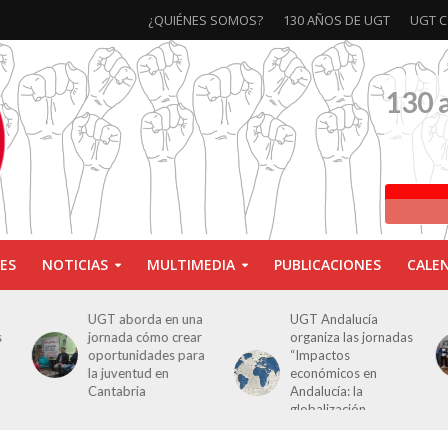
¿QUIÉNES SOMOS?
130 AÑOS DE UGT
UGT C
130 
ES
NOTICIAS
MULTIMEDIA
PUBLICACIONES
CALE
UGT aborda en una
UGT Andalucía
s
jornada cómo crear
organiza las jornadas
oportunidades para
“Impactos
la juventud en
económicos en
Cantabria
Andalucía: la
globalización
cuestionada”.