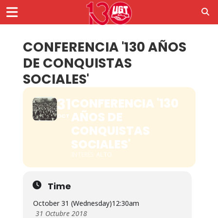
CONFERENCIA '130 AÑOS
DE CONQUISTAS
SOCIALES'
31
CONFERENCIA '130
AÑOS DE
OCT
CONQUISTAS
SOCIALES'
INTERÉS
ALTO
Time
October 31 (Wednesday)
12:30am
31 Octubre 2018