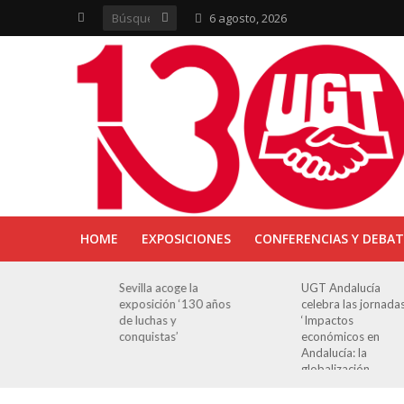
6 agosto, 2026
HOME
EXPOSICIONES
CONFERENCIAS Y DEBAT
ra en
Sevilla acoge la
UGT Andalucía
osición
exposición ‘130 años
celebra las jornada
e Luchas
de luchas y
‘Impactos
s’
conquistas’
económicos en
Andalucía: la
globalización
cuestionada’