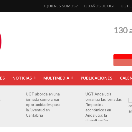
¿QUIÉNES SOMOS?
130 AÑOS DE UGT
UGT C
130 
ES
NOTICIAS
MULTIMEDIA
PUBLICACIONES
CALE
UGT aborda en una
UGT Andalucía
s
jornada cómo crear
organiza las jornadas
oportunidades para
“Impactos
la juventud en
económicos en
Cantabria
Andalucía: la
globalización
cuestionada”.