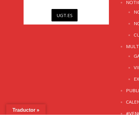
NOTI
N
UGT.ES
N
C
MULT
G
V
E
PUBL
CALE
Traductor »
#VEN
Copyright © 2026 /
Aviso Legal
/
Cookies
/
Política de Pr