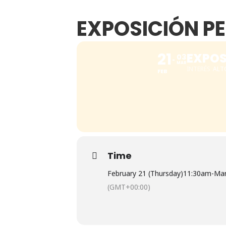
EXPOSICIÓN P
21
EXPOS
03
MAR
INTERÉS
ALT
FEB
Time
February 21 (Thursday)
11:30am
-
Mar
(GMT+00:00)