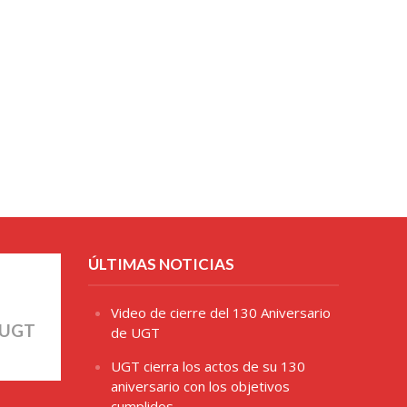
ÚLTIMAS NOTICIAS
Video de cierre del 130 Aniversario
 UGT
de UGT
UGT cierra los actos de su 130
aniversario con los objetivos
cumplidos