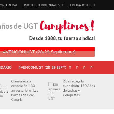
ONFEDERAL
UNIONES TERRITORIALES
FEDERACIONES
años de UGT
Desde 1888, tu fuerza sindical
#VENCONUGT (28-29 Septiembre)
NDARIO
#VENCONUGT (28-29 SEPT)
Clausurada la
Rivas acoge la
exposición ‘130
exposición ‘130 Años
aniversario’ en Las
de Luchas y
Palmas de Gran
Conquistas’
Canaria