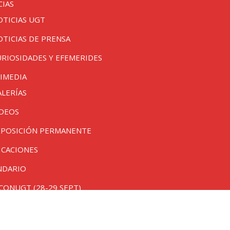
CIAS
OTICIAS UGT
OTICIAS DE PRENSA
URIOSIDADES Y EFEMERIDES
IMEDIA
ALERÍAS
IDEOS
XPOSICIÓN PERMANENTE
ICACIONES
NDARIO
CONUGT (28-29 SEPT)
ivacidad
/ Diseñado por
Green Hat Workers