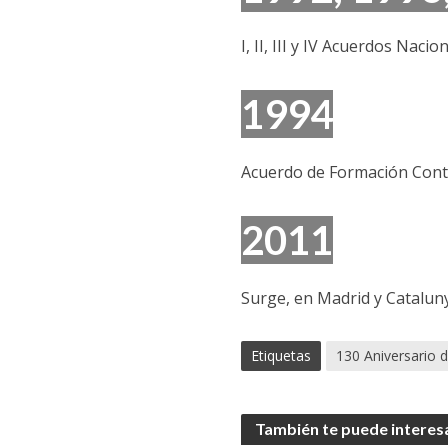
I, II, III y IV Acuerdos Nac
1994
Acuerdo de Formación Conti
2011
Surge, en Madrid y Cataluny
Etiquetas
130 Aniversario 
También te puede interes