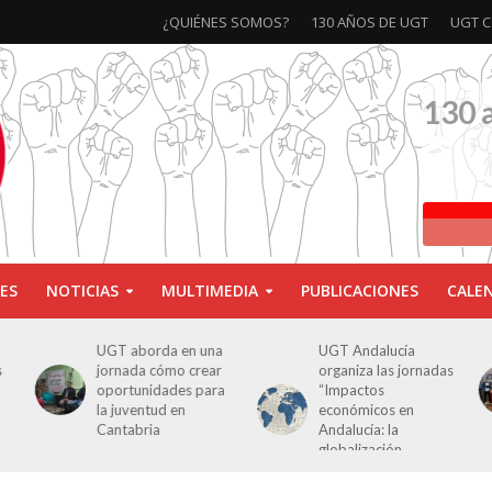
¿QUIÉNES SOMOS?
130 AÑOS DE UGT
UGT C
130 
ES
NOTICIAS
MULTIMEDIA
PUBLICACIONES
CALE
a
UGT Andalucía
Clausurada la
organiza las jornadas
exposición ‘130
a
“Impactos
aniversario’ en Las
económicos en
Palmas de Gran
Andalucía: la
Canaria
globalización
cuestionada”.