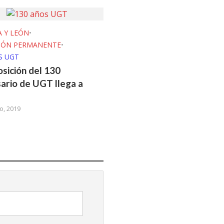
A Y LEÓN
•
CIÓN PERMANENTE
•
S UGT
osición del 130
sario de UGT llega a
o, 2019