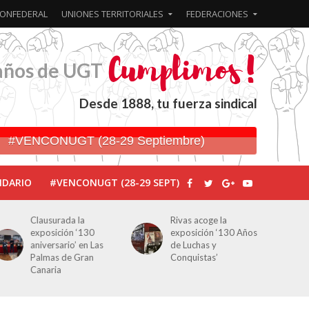
ONFEDERAL
UNIONES TERRITORIALES
FEDERACIONES
años de UGT
Desde 1888, tu fuerza sindical
#VENCONUGT (28-29 Septiembre)
NDARIO
#VENCONUGT (28-29 SEPT)
Rivas acoge la
Javier Bueno, el
exposición ‘130 Años
periodista asesinado
de Luchas y
por Franco por sus
Conquistas’
editoriales de prensa