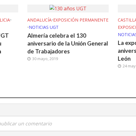
LICIA
•
ANDALUCÍA
•
EXPOSICIÓN PERMANENTE
CASTILL
•
NOTICIAS UGT
EXPOSI
NOTICIA
UGT
Almería celebra el 130
La exp
u
aniversario de la Unión General
aniver
a
de Trabajadores
León
30 mayo, 2019
24 may
 publicar un comentario