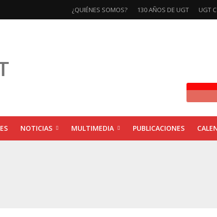
¿QUIÉNES SOMOS?
130 AÑOS DE UGT
UGT C
ES
NOTICIAS
MULTIMEDIA
PUBLICACIONES
CALE
ivas la exposición ‘130 Años de Luchas y Conquistas’
xposición ‘130 años de luchas y conquistas’
ebra las jornadas ‘Impactos económicos en Andalucía: la globalización cuest