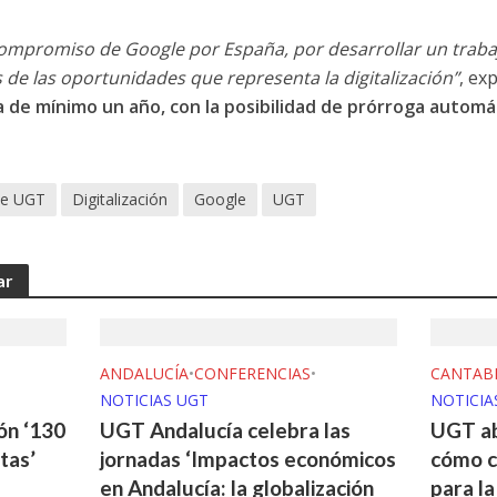
compromiso de Google por España, por desarrollar un trabaj
 de las oportunidades que representa la digitalización”
, ex
 de mínimo un año, con la posibilidad de prórroga automá
de UGT
Digitalización
Google
UGT
ar
ANDALUCÍA
•
CONFERENCIAS
•
CANTAB
NOTICIAS UGT
NOTICIA
ión ‘130
UGT Andalucía celebra las
UGT ab
tas’
jornadas ‘Impactos económicos
cómo c
en Andalucía: la globalización
para l