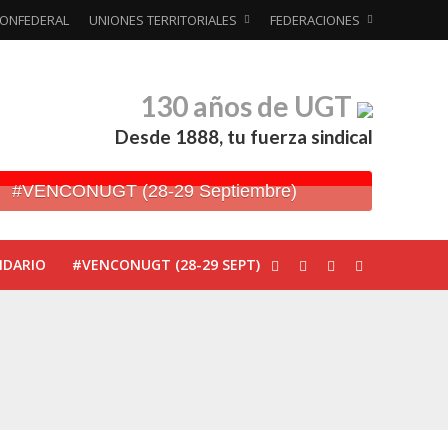
ONFEDERAL
UNIONES TERRITORIALES
FEDERACIONES
130 años de UGT
Desde 1888, tu fuerza sindical
#VENCONUGT (28-29 Septiembre)
NDARIO
#VENCONUGT (28-29 SEPT)
ionada’