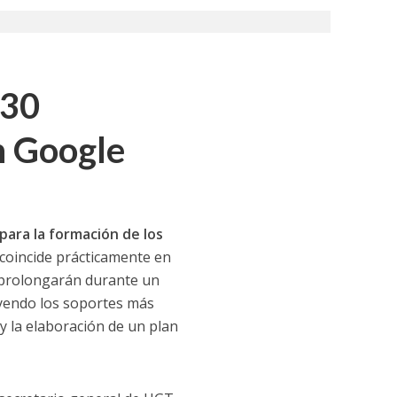
tionada”.
130
n Google
ara la formación de los
a coincide prácticamente en
recorrido por España
e prolongarán durante un
uyendo los soportes más
 y la elaboración de un plan