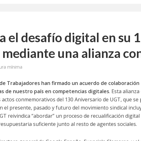
a jornada cómo crear oportunidades para la juventud en Cantabria
aniza las jornadas “Impactos económicos en Andalucía: la globalización cues
 el desafío digital en su 
osición ‘130 aniversario’ en Las Palmas de Gran Canaria
 mediante una alianza co
posición ‘130 Años de Luchas y Conquistas’
periodista asesinado por Franco por sus editoriales de prensa
ura mínima
im’ lleva la novela gráfica a Saint Gobain Isover
 de Trabajadores han firmado un acuerdo de colaboración p
as de nuestro país en
competencias digitales
. Esta alianz
e Sevilla acogerá la exposición 130 aniversario con la que UGT comenzó su 
los actos conmemorativos del 130 Aniversario de UGT, que s
 el presente, pasado y futuro del movimiento sindical incl
T reivindica “abordar” un proceso de recualificación digital
esupuestaria suficiente junto al resto de agentes sociales.