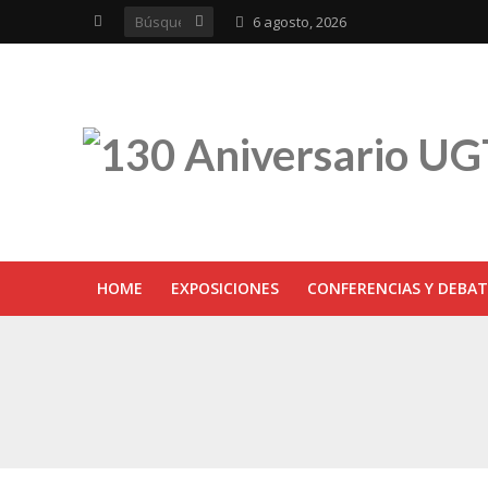
6 agosto, 2026
HOME
EXPOSICIONES
CONFERENCIAS Y DEBAT
UGT inaugura en R
Sevilla acoge la e
UGT Andalucía cel