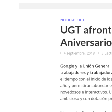
UGT aborda en un
UGT Andalucía org
NOTICIAS UGT
UGT afronta
Clausurada la exp
Aniversario
Rivas acoge la ex
Javier Bueno, el 
4 septiembre, 2018
3 Lect
El historietista ‘K
Google y la Unión General
trabajadores y trabajador
El Ayuntamiento d
el tiempo con el inicio de 
año y permitirán abundar en
novedosos e interactivos. UG
ambicioso y con dotación pr