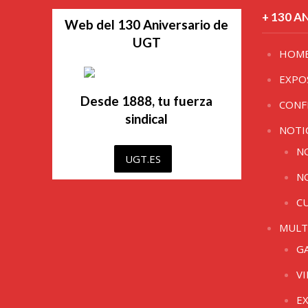
+ 130 A
Web del 130 Aniversario de
UGT
HOM
EXPO
Desde 1888, tu fuerza
CONF
sindical
NOTI
N
UGT.ES
N
C
MULT
G
V
E