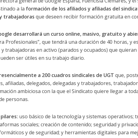
directora general de Google España, Fuencisla Clemares, y el
stinado a la
formación de los afiliados y afiliadas del sindic
y trabajadoras
que deseen recibir formación gratuita en com
ogle desarrollará un curso online, masivo, gratuito y abie
ra Profesionales”, que tendrá una duración de 40 horas, y e
 y trabajadoras en activo (parados y ocupados) que quieran
ueden ser útiles en su trabajo diario.
esencialmente a 200 cuadros sindicales de UGT
que, post
s, afiliadas, delegados, delegadas y trabajadores, trabajador
ción ambiciosa con la que el Sindicato quiere llegar a toda
de personas.
pilares:
uso básico de la tecnología y sistemas operativos; t
taformas sociales; creación de contenido; seguridad y privac
ormáticos y de seguridad; y herramientas digitales para me