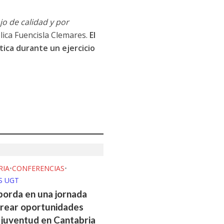
o de calidad y por
plica Fuencisla Clemares.
El
tica durante un ejercicio
RIA
•
CONFERENCIAS
•
S UGT
orda en una jornada
rear oportunidades
a juventud en Cantabria