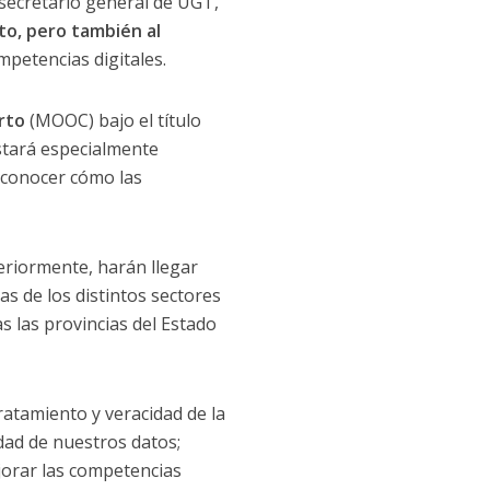
 secretario general de UGT,
ato, pero también al
petencias digitales.
rto
(MOOC) bajo el título
stará especialmente
 conocer cómo las
eriormente, harán llegar
as de los distintos sectores
s las provincias del Estado
ratamiento y veracidad de la
idad de nuestros datos;
jorar las competencias