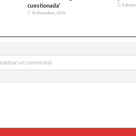
cuestionada’
4 dicie
10 diciembre, 2019
 publicar un comentario