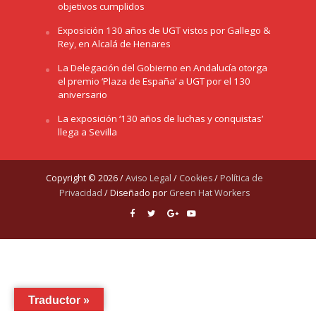
objetivos cumplidos
Exposición 130 años de UGT vistos por Gallego &
Rey, en Alcalá de Henares
La Delegación del Gobierno en Andalucía otorga
el premio ‘Plaza de España’ a UGT por el 130
aniversario
La exposición ‘130 años de luchas y conquistas’
llega a Sevilla
Copyright © 2026 /
Aviso Legal
/
Cookies
/
Política de
Privacidad
/ Diseñado por
Green Hat Workers
Traductor »