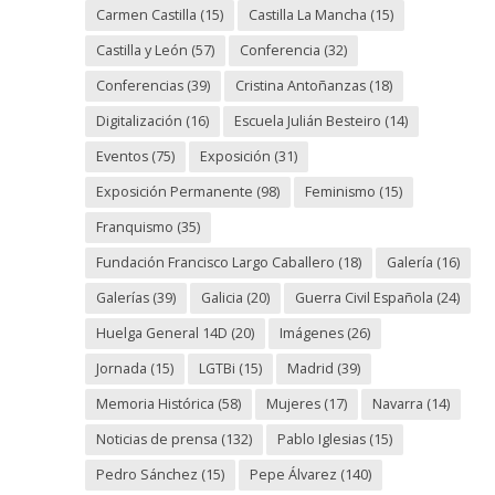
Carmen Castilla
(15)
Castilla La Mancha
(15)
Castilla y León
(57)
Conferencia
(32)
Conferencias
(39)
Cristina Antoñanzas
(18)
Digitalización
(16)
Escuela Julián Besteiro
(14)
Eventos
(75)
Exposición
(31)
Exposición Permanente
(98)
Feminismo
(15)
Franquismo
(35)
Fundación Francisco Largo Caballero
(18)
Galería
(16)
Galerías
(39)
Galicia
(20)
Guerra Civil Española
(24)
Huelga General 14D
(20)
Imágenes
(26)
Jornada
(15)
LGTBi
(15)
Madrid
(39)
Memoria Histórica
(58)
Mujeres
(17)
Navarra
(14)
Noticias de prensa
(132)
Pablo Iglesias
(15)
Pedro Sánchez
(15)
Pepe Álvarez
(140)