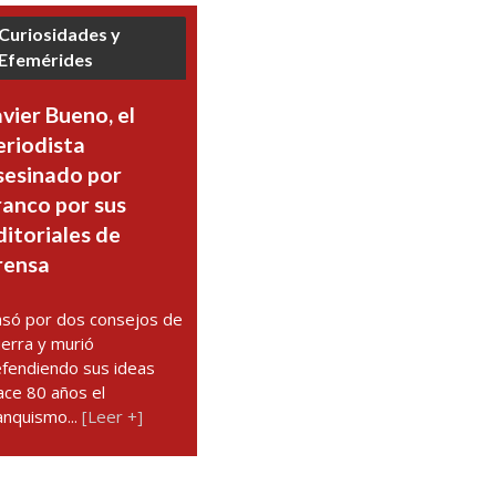
Curiosidades y
Efemérides
avier Bueno, el
eriodista
sesinado por
ranco por sus
ditoriales de
rensa
só por dos consejos de
erra y murió
fendiendo sus ideas
ce 80 años el
anquismo...
[Leer +]