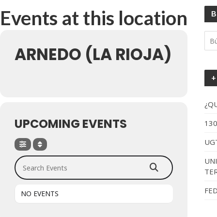
Events at this location
B
ARNEDO (LA RIOJA)
+
¿Q
UPCOMING EVENTS
13
UG
Search Events
UN
TE
FE
NO EVENTS