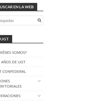
USCAR EN LA WEB
 UGT
UIÉNES SOMOS?
0 AÑOS DE UGT
T CONFEDERAL
IONES
RRITORIALES
DERACIONES