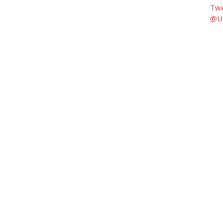
Twe
@UG