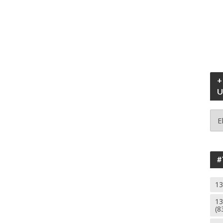
+
U
+
130
ANI
UG
#
13
13
(8