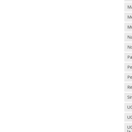
Ma
Me
Mu
Na
No
Pa
Pe
Pe
Re
Si
U
UG
UG
la