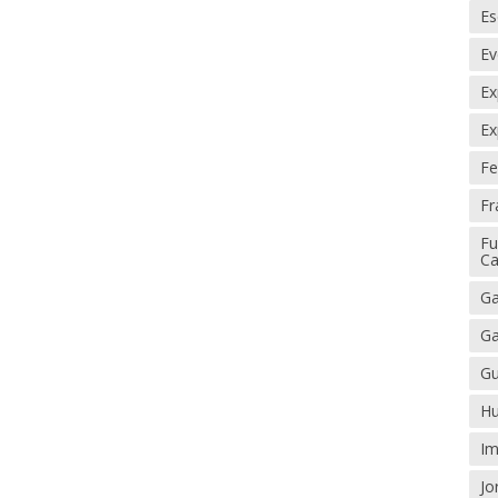
Es
Ev
Ex
Ex
Fe
Fr
Fu
Ca
Ga
Ga
Gu
Hu
Im
Jo