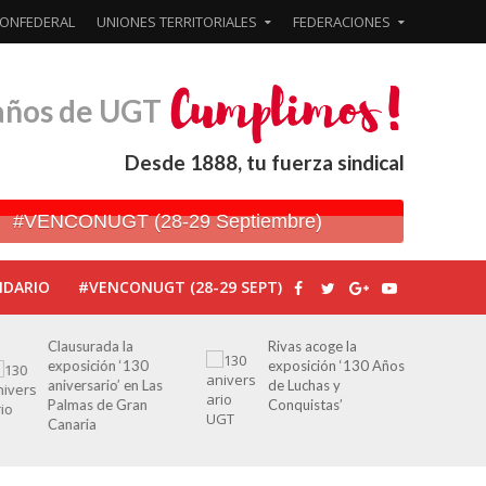
ONFEDERAL
UNIONES TERRITORIALES
FEDERACIONES
años de UGT
Desde 1888, tu fuerza sindical
#VENCONUGT (28-29 Septiembre)
NDARIO
#VENCONUGT (28-29 SEPT)
Rivas acoge la
Javier Bueno, el
exposición ‘130 Años
periodista asesinado
de Luchas y
por Franco por sus
Conquistas’
editoriales de prensa