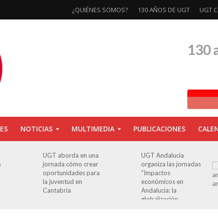
¿QUIÉNES SOMOS?
130 AÑOS DE UGT
UGT C
130 
ES
NOTICIAS
MULTIMEDIA
PUBLICACIONES
CALE
a
UGT Andalucía
Clausurada la
organiza las jornadas
exposición ‘130
a
“Impactos
aniversario’ en Las
económicos en
Palmas de Gran
Andalucía: la
Canaria
globalización
cuestionada”.