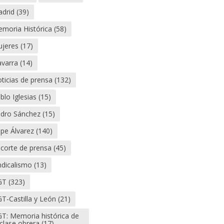
drid
(39)
moria Histórica
(58)
jeres
(17)
varra
(14)
ticias de prensa
(132)
blo Iglesias
(15)
dro Sánchez
(15)
pe Álvarez
(140)
corte de prensa
(45)
ndicalismo
(13)
GT
(323)
T-Castilla y León
(21)
T: Memoria histórica de
 clase obrera
(17)