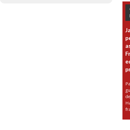
J
p
a
F
e
p
Pa
gu
de
Ha
fr