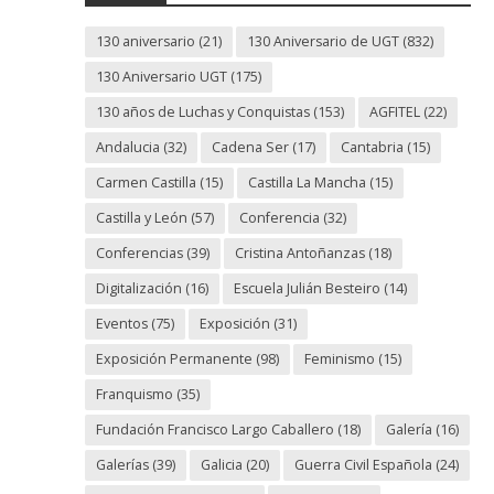
130 aniversario
(21)
130 Aniversario de UGT
(832)
130 Aniversario UGT
(175)
130 años de Luchas y Conquistas
(153)
AGFITEL
(22)
Andalucia
(32)
Cadena Ser
(17)
Cantabria
(15)
Carmen Castilla
(15)
Castilla La Mancha
(15)
Castilla y León
(57)
Conferencia
(32)
Conferencias
(39)
Cristina Antoñanzas
(18)
Digitalización
(16)
Escuela Julián Besteiro
(14)
Eventos
(75)
Exposición
(31)
Exposición Permanente
(98)
Feminismo
(15)
Franquismo
(35)
Fundación Francisco Largo Caballero
(18)
Galería
(16)
Galerías
(39)
Galicia
(20)
Guerra Civil Española
(24)