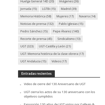
Huelga General 14D
(20)
Imágenes
(26)
Jornada
(15)
LGTBi
(15)
Madrid
(39)
Memoria Histórica
(58)
Mujeres
(17)
Navarra
(14)
Noticias de prensa
(132)
Pablo Iglesias
(15)
Pedro Sánchez
(15)
Pepe Álvarez
(140)
Recorte de prensa
(45)
Sindicalismo
(13)
UGT
(323)
UGT-Castilla y León
(21)
UGT: Memoria histórica de la clase obrera
(17)
UGT Andalucia
(15)
Videos
(17)
Entradas recientes
Video de cierre del 130 Aniversario de UGT
UGT cierra los actos de su 130 aniversario con los
objetivos cumplidos
Exposición 130 años de UGT vistos por Gallego &