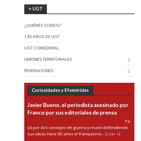
+ UGT
¿QUIÉNES SOMOS?
130 AÑOS DE UGT
UGT CONFEDERAL
UNIONES TERRITORIALES
FEDERACIONES
Curiosidades y Efemérides
Javier Bueno, el periodista asesinado por
Franco por sus editoriales de prensa
Pa
só por dos consejos de guerra y murió defendiendo
sus ideas Hace 80 años el franquismo...
[Leer +]