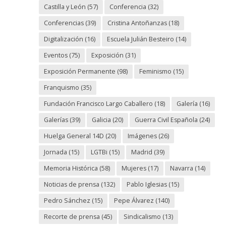
Castilla y León
(57)
Conferencia
(32)
Conferencias
(39)
Cristina Antoñanzas
(18)
Digitalización
(16)
Escuela Julián Besteiro
(14)
Eventos
(75)
Exposición
(31)
Exposición Permanente
(98)
Feminismo
(15)
Franquismo
(35)
Fundación Francisco Largo Caballero
(18)
Galería
(16)
Galerías
(39)
Galicia
(20)
Guerra Civil Española
(24)
Huelga General 14D
(20)
Imágenes
(26)
Jornada
(15)
LGTBi
(15)
Madrid
(39)
Memoria Histórica
(58)
Mujeres
(17)
Navarra
(14)
Noticias de prensa
(132)
Pablo Iglesias
(15)
Pedro Sánchez
(15)
Pepe Álvarez
(140)
Recorte de prensa
(45)
Sindicalismo
(13)