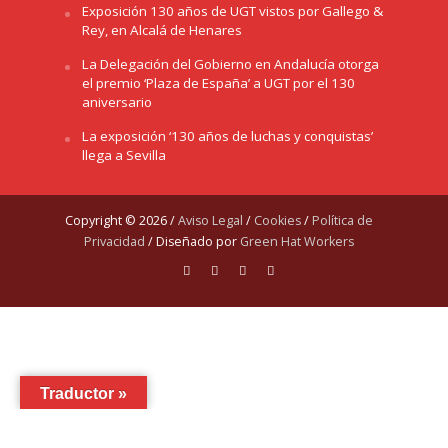
Exposición 130 años de UGT vistos por Gallego &
Rey, en Alcalá de Henares
La Delegación del Gobierno en Andalucía otorga
el premio ‘Plaza de España’ a UGT por el 130
aniversario
La exposición ‘130 años de luchas y conquistas’
llega a Sevilla
Copyright © 2026 /
Aviso Legal
/
Cookies
/
Política de
Privacidad
/ Diseñado por
Green Hat Workers
Traductor »