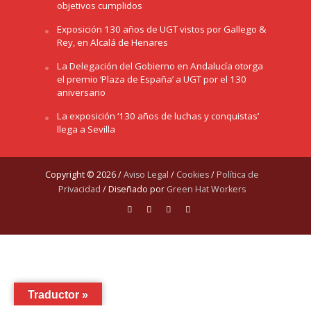
objetivos cumplidos
Exposición 130 años de UGT vistos por Gallego &
Rey, en Alcalá de Henares
La Delegación del Gobierno en Andalucía otorga
el premio ‘Plaza de España’ a UGT por el 130
aniversario
La exposición ‘130 años de luchas y conquistas’
llega a Sevilla
Copyright © 2026 /
Aviso Legal
/
Cookies
/
Política de
Privacidad
/ Diseñado por
Green Hat Workers
Traductor »