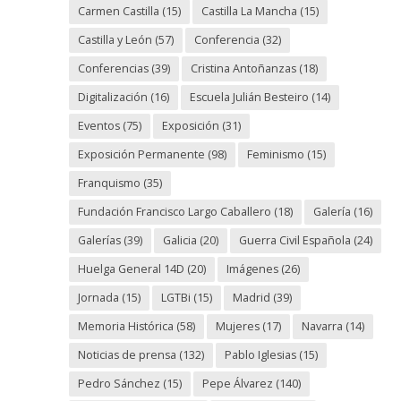
Carmen Castilla
(15)
Castilla La Mancha
(15)
Castilla y León
(57)
Conferencia
(32)
Conferencias
(39)
Cristina Antoñanzas
(18)
Digitalización
(16)
Escuela Julián Besteiro
(14)
Eventos
(75)
Exposición
(31)
Exposición Permanente
(98)
Feminismo
(15)
Franquismo
(35)
Fundación Francisco Largo Caballero
(18)
Galería
(16)
Galerías
(39)
Galicia
(20)
Guerra Civil Española
(24)
Huelga General 14D
(20)
Imágenes
(26)
Jornada
(15)
LGTBi
(15)
Madrid
(39)
Memoria Histórica
(58)
Mujeres
(17)
Navarra
(14)
Noticias de prensa
(132)
Pablo Iglesias
(15)
Pedro Sánchez
(15)
Pepe Álvarez
(140)