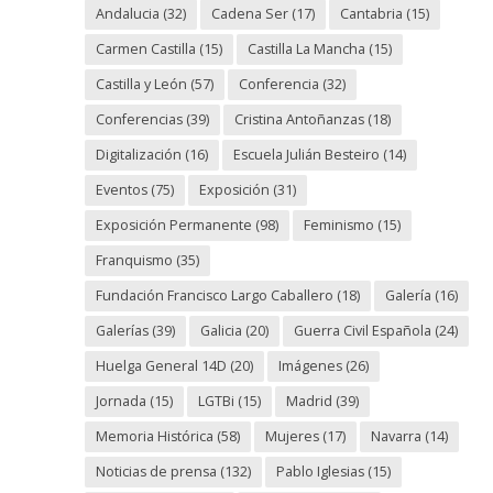
Andalucia
(32)
Cadena Ser
(17)
Cantabria
(15)
Carmen Castilla
(15)
Castilla La Mancha
(15)
Castilla y León
(57)
Conferencia
(32)
Conferencias
(39)
Cristina Antoñanzas
(18)
Digitalización
(16)
Escuela Julián Besteiro
(14)
Eventos
(75)
Exposición
(31)
Exposición Permanente
(98)
Feminismo
(15)
Franquismo
(35)
Fundación Francisco Largo Caballero
(18)
Galería
(16)
Galerías
(39)
Galicia
(20)
Guerra Civil Española
(24)
Huelga General 14D
(20)
Imágenes
(26)
Jornada
(15)
LGTBi
(15)
Madrid
(39)
Memoria Histórica
(58)
Mujeres
(17)
Navarra
(14)
Noticias de prensa
(132)
Pablo Iglesias
(15)