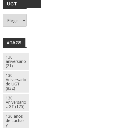
UGT
+
130
ANIVERSARIO
UGT
#TAGS
130
aniversario
(21)
130
Aniversario
de UGT
(832)
130
Aniversario
UGT
(175)
130 años
de Luchas
y