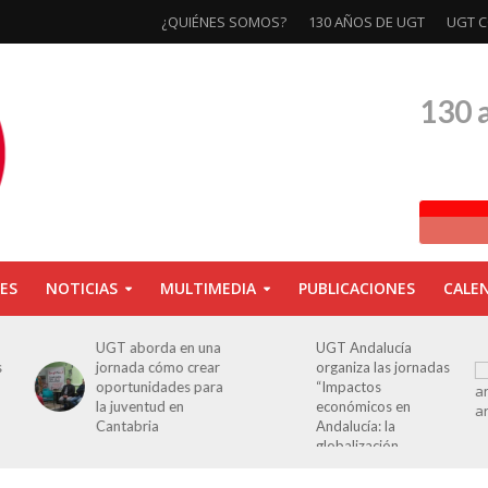
¿QUIÉNES SOMOS?
130 AÑOS DE UGT
UGT C
130 
ES
NOTICIAS
MULTIMEDIA
PUBLICACIONES
CALE
a
UGT Andalucía
Clausurada la
organiza las jornadas
exposición ‘130
a
“Impactos
aniversario’ en Las
económicos en
Palmas de Gran
Andalucía: la
Canaria
globalización
cuestionada”.