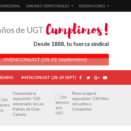
ONFEDERAL
UNIONES TERRITORIALES
FEDERACIONES
años de UGT
Desde 1888, tu fuerza sindical
#VENCONUGT (28-29 Septiembre)
NDARIO
#VENCONUGT (28-29 SEPT)
Rivas acoge la
Javier Bueno, el
exposición ‘130 Años
periodista asesinado
de Luchas y
por Franco por sus
Conquistas’
editoriales de prensa