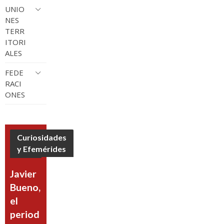
UNIO
NES
TERR
ITORI
ALES
FEDE
RACI
ONES
Curiosidades
y Efemérides
Javier
Bueno,
el
period