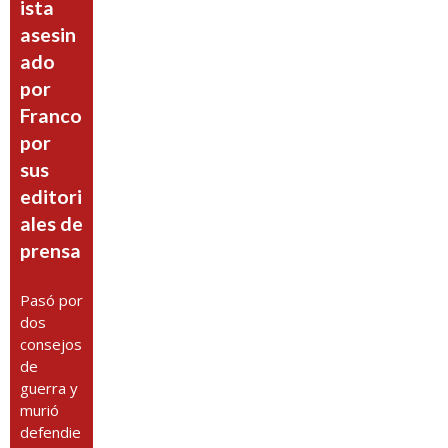
ista
asesin
ado
por
Franco
por
sus
editori
ales de
prensa
Pasó por
dos
consejos
de
guerra y
murió
defendie