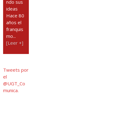
ndo sus
ideas
Hace 80
años el
franquis
mo...
[Leer +]
Tweets por
el
@UGT_Co
munica.