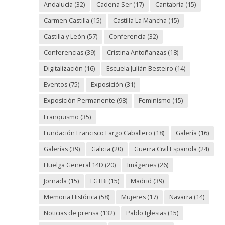
Andalucia
(32)
Cadena Ser
(17)
Cantabria
(15)
Carmen Castilla
(15)
Castilla La Mancha
(15)
Castilla y León
(57)
Conferencia
(32)
Conferencias
(39)
Cristina Antoñanzas
(18)
Digitalización
(16)
Escuela Julián Besteiro
(14)
Eventos
(75)
Exposición
(31)
Exposición Permanente
(98)
Feminismo
(15)
Franquismo
(35)
Fundación Francisco Largo Caballero
(18)
Galería
(16)
Galerías
(39)
Galicia
(20)
Guerra Civil Española
(24)
Huelga General 14D
(20)
Imágenes
(26)
Jornada
(15)
LGTBi
(15)
Madrid
(39)
Memoria Histórica
(58)
Mujeres
(17)
Navarra
(14)
Noticias de prensa
(132)
Pablo Iglesias
(15)