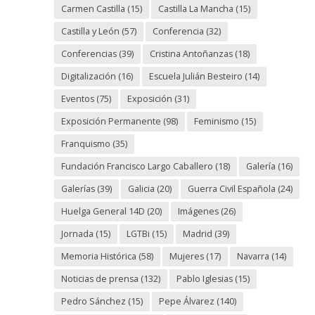
Carmen Castilla
(15)
Castilla La Mancha
(15)
Castilla y León
(57)
Conferencia
(32)
Conferencias
(39)
Cristina Antoñanzas
(18)
Digitalización
(16)
Escuela Julián Besteiro
(14)
Eventos
(75)
Exposición
(31)
Exposición Permanente
(98)
Feminismo
(15)
Franquismo
(35)
Fundación Francisco Largo Caballero
(18)
Galería
(16)
Galerías
(39)
Galicia
(20)
Guerra Civil Española
(24)
Huelga General 14D
(20)
Imágenes
(26)
Jornada
(15)
LGTBi
(15)
Madrid
(39)
Memoria Histórica
(58)
Mujeres
(17)
Navarra
(14)
Noticias de prensa
(132)
Pablo Iglesias
(15)
Pedro Sánchez
(15)
Pepe Álvarez
(140)