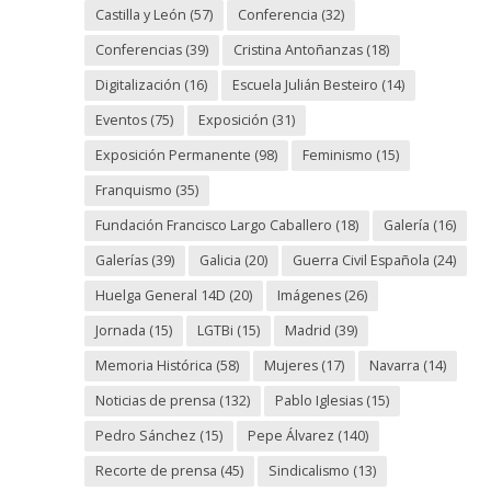
Castilla y León
(57)
Conferencia
(32)
Conferencias
(39)
Cristina Antoñanzas
(18)
Digitalización
(16)
Escuela Julián Besteiro
(14)
Eventos
(75)
Exposición
(31)
Exposición Permanente
(98)
Feminismo
(15)
Franquismo
(35)
Fundación Francisco Largo Caballero
(18)
Galería
(16)
Galerías
(39)
Galicia
(20)
Guerra Civil Española
(24)
Huelga General 14D
(20)
Imágenes
(26)
Jornada
(15)
LGTBi
(15)
Madrid
(39)
Memoria Histórica
(58)
Mujeres
(17)
Navarra
(14)
Noticias de prensa
(132)
Pablo Iglesias
(15)
Pedro Sánchez
(15)
Pepe Álvarez
(140)
Recorte de prensa
(45)
Sindicalismo
(13)