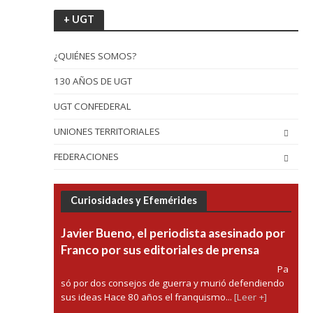
+ UGT
¿QUIÉNES SOMOS?
130 AÑOS DE UGT
UGT CONFEDERAL
UNIONES TERRITORIALES
FEDERACIONES
Curiosidades y Efemérides
Javier Bueno, el periodista asesinado por
Franco por sus editoriales de prensa
Pa
só por dos consejos de guerra y murió defendiendo
sus ideas Hace 80 años el franquismo...
[Leer +]