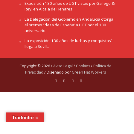
Exposición 130 años de UGT vistos por Gallego &
Rey, en Alcalá de Henares
La Delegación del Gobierno en Andalucía otorga
el premio ‘Plaza de España’ a UGT por el 130
aniversario
La exposición ‘130 años de luchas y conquistas’
llega a Sevilla
Copyright © 2026 /
Aviso Legal
/
Cookies
/
Política de
Privacidad
/ Diseñado por
Green Hat Workers
Traductor »