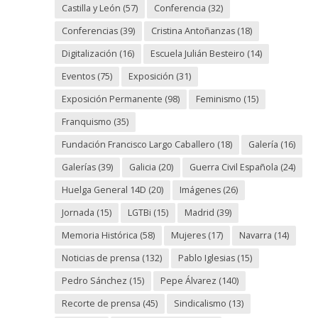
Castilla y León
(57)
Conferencia
(32)
Conferencias
(39)
Cristina Antoñanzas
(18)
Digitalización
(16)
Escuela Julián Besteiro
(14)
Eventos
(75)
Exposición
(31)
Exposición Permanente
(98)
Feminismo
(15)
Franquismo
(35)
Fundación Francisco Largo Caballero
(18)
Galería
(16)
Galerías
(39)
Galicia
(20)
Guerra Civil Española
(24)
Huelga General 14D
(20)
Imágenes
(26)
Jornada
(15)
LGTBi
(15)
Madrid
(39)
Memoria Histórica
(58)
Mujeres
(17)
Navarra
(14)
Noticias de prensa
(132)
Pablo Iglesias
(15)
Pedro Sánchez
(15)
Pepe Álvarez
(140)
Recorte de prensa
(45)
Sindicalismo
(13)