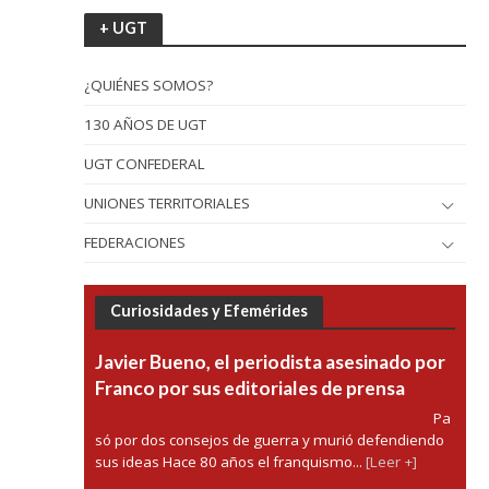
+ UGT
¿QUIÉNES SOMOS?
130 AÑOS DE UGT
UGT CONFEDERAL
UNIONES TERRITORIALES
FEDERACIONES
Curiosidades y Efemérides
Javier Bueno, el periodista asesinado por
Franco por sus editoriales de prensa
Pa
só por dos consejos de guerra y murió defendiendo
sus ideas Hace 80 años el franquismo...
[Leer +]