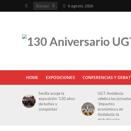
6 agosto, 2026
HOME
EXPOSICIONES
CONFERENCIAS Y DEBAT
Sevilla acoge la
UGT Andalucía
exposición ‘130 años
celebra las jornadas
de luchas y
‘Impactos
conquistas’
económicos en
Andalucía: la
globalización
cuestionada’