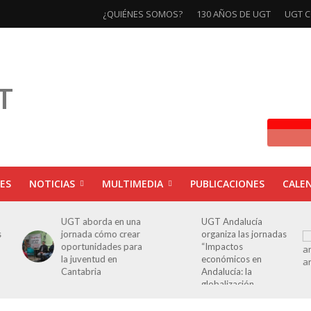
¿QUIÉNES SOMOS?
130 AÑOS DE UGT
UGT C
ES
NOTICIAS
MULTIMEDIA
PUBLICACIONES
CALE
UGT aborda en una
UGT Andalucía
Cl
jornada cómo crear
organiza las jornadas
ex
oportunidades para
“Impactos
an
la juventud en
económicos en
Pa
Cantabria
Andalucía: la
Ca
globalización
cuestionada”.