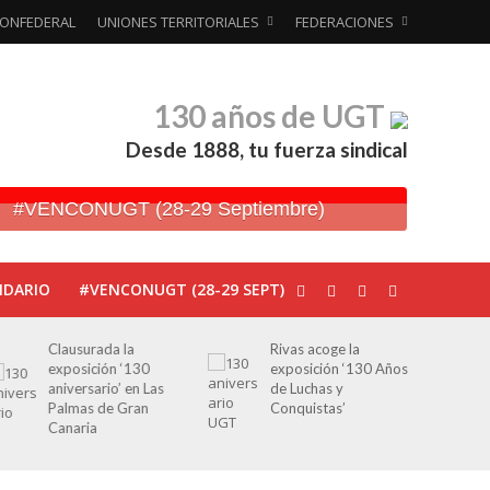
ONFEDERAL
UNIONES TERRITORIALES
FEDERACIONES
130 años de UGT
Desde 1888, tu fuerza sindical
#VENCONUGT (28-29 Septiembre)
NDARIO
#VENCONUGT (28-29 SEPT)
ausurada la
Rivas acoge la
Javier Bue
posición ‘130
exposición ‘130 Años
periodist
iversario’ en Las
de Luchas y
por Franc
lmas de Gran
Conquistas’
editoriale
naria