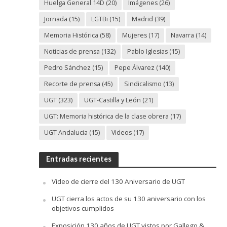
Huelga General 14D
(20)
Imágenes
(26)
Jornada
(15)
LGTBi
(15)
Madrid
(39)
Memoria Histórica
(58)
Mujeres
(17)
Navarra
(14)
Noticias de prensa
(132)
Pablo Iglesias
(15)
Pedro Sánchez
(15)
Pepe Álvarez
(140)
Recorte de prensa
(45)
Sindicalismo
(13)
UGT
(323)
UGT-Castilla y León
(21)
UGT: Memoria histórica de la clase obrera
(17)
UGT Andalucia
(15)
Videos
(17)
Entradas recientes
Video de cierre del 130 Aniversario de UGT
UGT cierra los actos de su 130 aniversario con los
objetivos cumplidos
Exposición 130 años de UGT vistos por Gallego &