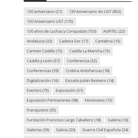
130 aniversario
(21)
130 Aniversario de UGT
(832)
130 Aniversario UGT
(175)
130 años de Luchas y Conquistas
(153)
AGFITEL
(22)
Andalucia
(32)
Cadena Ser
(17)
Cantabria
(15)
Carmen Castilla
(15)
Castilla La Mancha
(15)
Castilla y León
(57)
Conferencia
(32)
Conferencias
(39)
Cristina Antoñanzas
(18)
Digitalización
(16)
Escuela Julián Besteiro
(14)
Eventos
(75)
Exposición
(31)
Exposición Permanente
(98)
Feminismo
(15)
Franquismo
(35)
Fundación Francisco Largo Caballero
(18)
Galería
(16)
Galerías
(39)
Galicia
(20)
Guerra Civil Española
(24)