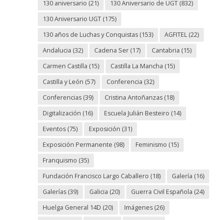
130 aniversario
(21)
130 Aniversario de UGT
(832)
130 Aniversario UGT
(175)
130 años de Luchas y Conquistas
(153)
AGFITEL
(22)
Andalucia
(32)
Cadena Ser
(17)
Cantabria
(15)
Carmen Castilla
(15)
Castilla La Mancha
(15)
Castilla y León
(57)
Conferencia
(32)
Conferencias
(39)
Cristina Antoñanzas
(18)
Digitalización
(16)
Escuela Julián Besteiro
(14)
Eventos
(75)
Exposición
(31)
Exposición Permanente
(98)
Feminismo
(15)
Franquismo
(35)
Fundación Francisco Largo Caballero
(18)
Galería
(16)
Galerías
(39)
Galicia
(20)
Guerra Civil Española
(24)
Huelga General 14D
(20)
Imágenes
(26)