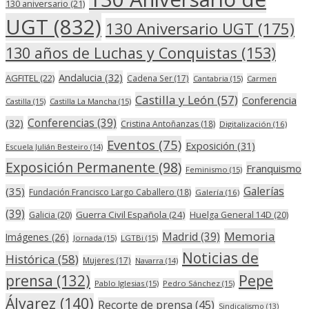
130 aniversario
(21)
UGT
(832)
130 Aniversario UGT
(175)
130 años de Luchas y Conquistas
(153)
Andalucia
(32)
AGFITEL
(22)
Cadena Ser
(17)
Cantabria
(15)
Carmen
Castilla y León
(57)
Conferencia
Castilla
(15)
Castilla La Mancha
(15)
(32)
Conferencias
(39)
Cristina Antoñanzas
(18)
Digitalización
(16)
Eventos
(75)
Exposición
(31)
Escuela Julián Besteiro
(14)
Exposición Permanente
(98)
Franquismo
Feminismo
(15)
(35)
Galerías
Fundación Francisco Largo Caballero
(18)
Galería
(16)
(39)
Guerra Civil Española
(24)
Galicia
(20)
Huelga General 14D
(20)
Memoria
Madrid
(39)
Imágenes
(26)
Jornada
(15)
LGTBi
(15)
Noticias de
Histórica
(58)
Mujeres
(17)
Navarra
(14)
Pepe
prensa
(132)
Pablo Iglesias
(15)
Pedro Sánchez
(15)
Álvarez
(140)
Recorte de prensa
(45)
Sindicalismo
(13)