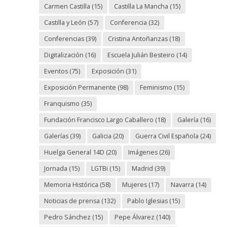
Carmen Castilla
(15)
Castilla La Mancha
(15)
Castilla y León
(57)
Conferencia
(32)
Conferencias
(39)
Cristina Antoñanzas
(18)
Digitalización
(16)
Escuela Julián Besteiro
(14)
Eventos
(75)
Exposición
(31)
Exposición Permanente
(98)
Feminismo
(15)
Franquismo
(35)
Fundación Francisco Largo Caballero
(18)
Galería
(16)
Galerías
(39)
Galicia
(20)
Guerra Civil Española
(24)
Huelga General 14D
(20)
Imágenes
(26)
Jornada
(15)
LGTBi
(15)
Madrid
(39)
Memoria Histórica
(58)
Mujeres
(17)
Navarra
(14)
Noticias de prensa
(132)
Pablo Iglesias
(15)
Pedro Sánchez
(15)
Pepe Álvarez
(140)