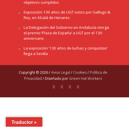
objetivos cumplidos
Exposición 130 años de UGT vistos por Gallego &
Rey, en Alcalá de Henares
La Delegación del Gobierno en Andalucía otorga
el premio ‘Plaza de España’ a UGT por el 130
aniversario
La exposición ‘130 años de luchas y conquistas’
llega a Sevilla
Copyright © 2026 /
Aviso Legal
/
Cookies
/
Política de
Privacidad
/ Diseñado por
Green Hat Workers
Traductor »