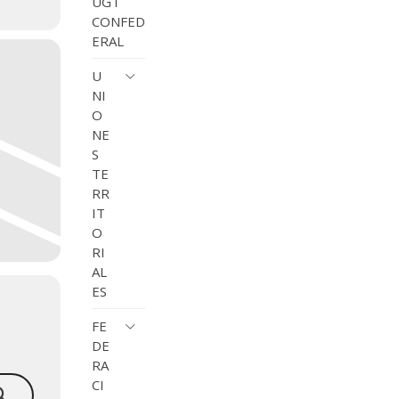
UGT
CONFED
ERAL
U
NI
O
NE
S
TE
RR
IT
O
RI
AL
ES
FE
DE
RA
CI