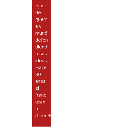
ejos
de
guerr
a y
murió
defen
diend
o sus
ideas
Hace
80
años
el
franq
uism
o...
[Leer +]