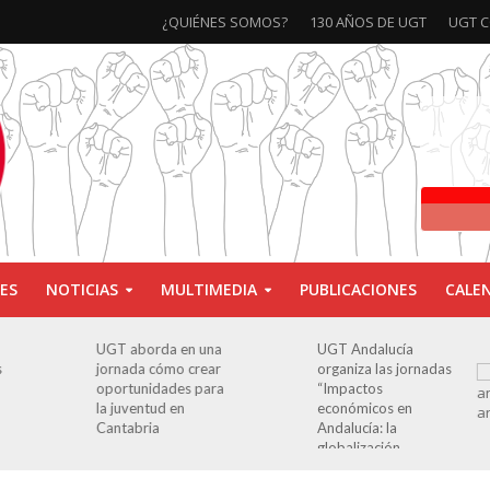
¿QUIÉNES SOMOS?
130 AÑOS DE UGT
UGT C
ES
NOTICIAS
MULTIMEDIA
PUBLICACIONES
CALE
UGT aborda en una
UGT Andalucía
Cl
jornada cómo crear
organiza las jornadas
ex
oportunidades para
“Impactos
an
la juventud en
económicos en
Pa
Cantabria
Andalucía: la
Ca
globalización
cuestionada”.