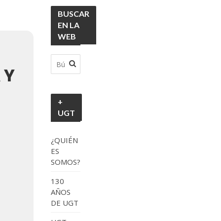
BUSCAR
EN LA
WEB
 Y
+
UGT
¿QUIÉN
ES
SOMOS?
130
AÑOS
DE UGT