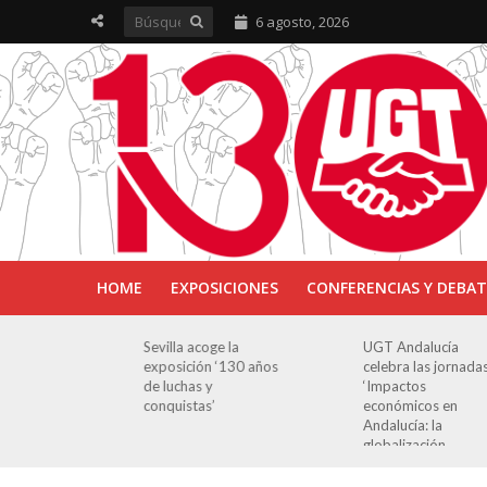
6 agosto, 2026
HOME
EXPOSICIONES
CONFERENCIAS Y DEBAT
Sevilla acoge la
UGT Andalucía
exposición ‘130 años
celebra las jornadas
de luchas y
‘Impactos
conquistas’
económicos en
Andalucía: la
globalización
cuestionada’