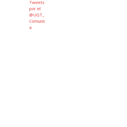
Tweets
por el
@UGT_
Comunic
a.