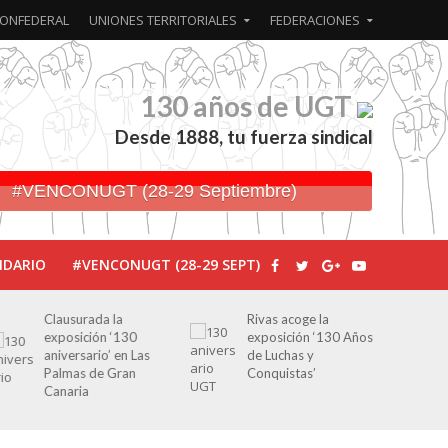
ONFEDERAL
UNIONES TERRITORIALES
FEDERACIONES
130 años de UGT
Desde 1888, tu fuerza sindical
#VENCONUGT (28-29 Septiembre)
NDARIO
#VENCONUGT (28-29 SEPT)
ausurada la
Rivas acoge la
Javier Bue
posición ‘130
exposición ‘130 Años
periodist
iversario’ en Las
de Luchas y
por Franc
lmas de Gran
Conquistas’
editoriale
naria