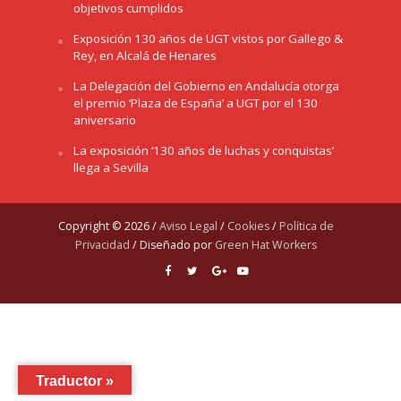
objetivos cumplidos
Exposición 130 años de UGT vistos por Gallego &
Rey, en Alcalá de Henares
La Delegación del Gobierno en Andalucía otorga
el premio ‘Plaza de España’ a UGT por el 130
aniversario
La exposición ‘130 años de luchas y conquistas’
llega a Sevilla
Copyright © 2026 /
Aviso Legal
/
Cookies
/
Política de
Privacidad
/ Diseñado por
Green Hat Workers
Traductor »