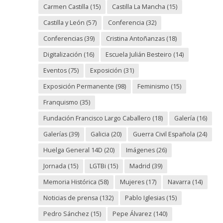
Carmen Castilla
(15)
Castilla La Mancha
(15)
Castilla y León
(57)
Conferencia
(32)
Conferencias
(39)
Cristina Antoñanzas
(18)
Digitalización
(16)
Escuela Julián Besteiro
(14)
Eventos
(75)
Exposición
(31)
Exposición Permanente
(98)
Feminismo
(15)
Franquismo
(35)
Fundación Francisco Largo Caballero
(18)
Galería
(16)
Galerías
(39)
Galicia
(20)
Guerra Civil Española
(24)
Huelga General 14D
(20)
Imágenes
(26)
Jornada
(15)
LGTBi
(15)
Madrid
(39)
Memoria Histórica
(58)
Mujeres
(17)
Navarra
(14)
Noticias de prensa
(132)
Pablo Iglesias
(15)
Pedro Sánchez
(15)
Pepe Álvarez
(140)