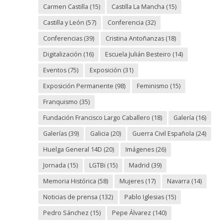
Carmen Castilla
(15)
Castilla La Mancha
(15)
Castilla y León
(57)
Conferencia
(32)
Conferencias
(39)
Cristina Antoñanzas
(18)
Digitalización
(16)
Escuela Julián Besteiro
(14)
Eventos
(75)
Exposición
(31)
Exposición Permanente
(98)
Feminismo
(15)
Franquismo
(35)
Fundación Francisco Largo Caballero
(18)
Galería
(16)
Galerías
(39)
Galicia
(20)
Guerra Civil Española
(24)
Huelga General 14D
(20)
Imágenes
(26)
Jornada
(15)
LGTBi
(15)
Madrid
(39)
Memoria Histórica
(58)
Mujeres
(17)
Navarra
(14)
Noticias de prensa
(132)
Pablo Iglesias
(15)
Pedro Sánchez
(15)
Pepe Álvarez
(140)