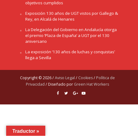
objetivos cumplidos
Exposición 130 años de UGT vistos por Gallego &
Rey, en Alcalá de Henares
La Delegación del Gobierno en Andalucía otorga
el premio ‘Plaza de España’ a UGT por el 130
aniversario
La exposición ‘130 años de luchas y conquistas’
llega a Sevilla
Copyright © 2026 /
Aviso Legal
/
Cookies
/
Política de
Privacidad
/ Diseñado por
Green Hat Workers
Traductor »