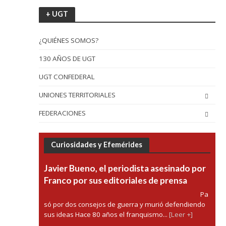
+ UGT
¿QUIÉNES SOMOS?
130 AÑOS DE UGT
UGT CONFEDERAL
UNIONES TERRITORIALES
FEDERACIONES
Curiosidades y Efemérides
Javier Bueno, el periodista asesinado por
Franco por sus editoriales de prensa
Pa
só por dos consejos de guerra y murió defendiendo
sus ideas Hace 80 años el franquismo...
[Leer +]