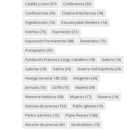
Castilla y León
(57)
Conferencia
(32)
Conferencias
(39)
Cristina Antoñanzas
(18)
Digitalización
(16)
Escuela Julián Besteiro
(14)
Eventos
(75)
Exposición
(31)
Exposición Permanente
(98)
Feminismo
(15)
Franquismo
(35)
Fundación Francisco Largo Caballero
(18)
Galería
(16)
Galerías
(39)
Galicia
(20)
Guerra Civil Española
(24)
Huelga General 14D
(20)
Imágenes
(26)
Jornada
(15)
LGTBi
(15)
Madrid
(39)
Memoria Histórica
(58)
Mujeres
(17)
Navarra
(14)
Noticias de prensa
(132)
Pablo Iglesias
(15)
Pedro Sánchez
(15)
Pepe Álvarez
(140)
Recorte de prensa
(45)
Sindicalismo
(13)