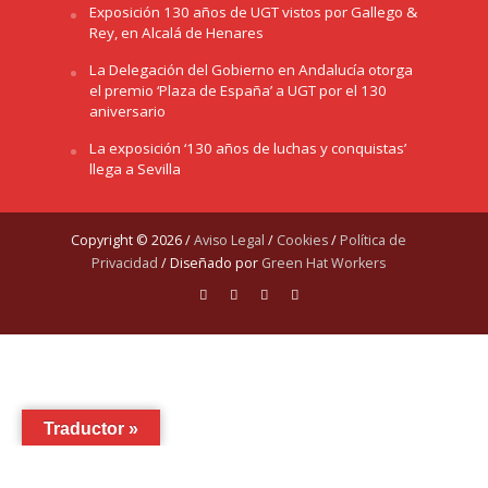
Exposición 130 años de UGT vistos por Gallego &
Rey, en Alcalá de Henares
La Delegación del Gobierno en Andalucía otorga
el premio ‘Plaza de España’ a UGT por el 130
aniversario
La exposición ‘130 años de luchas y conquistas’
llega a Sevilla
Copyright © 2026 /
Aviso Legal
/
Cookies
/
Política de
Privacidad
/ Diseñado por
Green Hat Workers
Traductor »