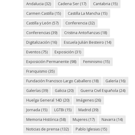
Andalucia
(32)
Cadena Ser
(17)
Cantabria
(15)
Carmen Castilla
(15)
Castilla La Mancha
(15)
Castilla y León
(57)
Conferencia
(32)
Conferencias
(39)
Cristina Antoñanzas
(18)
Digitalización
(16)
Escuela Julián Besteiro
(14)
Eventos
(75)
Exposición
(31)
Exposición Permanente
(98)
Feminismo
(15)
Franquismo
(35)
Fundación Francisco Largo Caballero
(18)
Galería
(16)
Galerías
(39)
Galicia
(20)
Guerra Civil Española
(24)
Huelga General 14D
(20)
Imágenes
(26)
Jornada
(15)
LGTBi
(15)
Madrid
(39)
Memoria Histórica
(58)
Mujeres
(17)
Navarra
(14)
Noticias de prensa
(132)
Pablo Iglesias
(15)