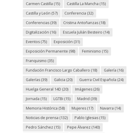
Carmen Castilla
(15)
Castilla La Mancha
(15)
Castilla y León
(57)
Conferencia
(32)
Conferencias
(39)
Cristina Antoñanzas
(18)
Digitalización
(16)
Escuela Julián Besteiro
(14)
Eventos
(75)
Exposición
(31)
Exposición Permanente
(98)
Feminismo
(15)
Franquismo
(35)
Fundación Francisco Largo Caballero
(18)
Galería
(16)
Galerías
(39)
Galicia
(20)
Guerra Civil Española
(24)
Huelga General 14D
(20)
Imágenes
(26)
Jornada
(15)
LGTBi
(15)
Madrid
(39)
Memoria Histórica
(58)
Mujeres
(17)
Navarra
(14)
Noticias de prensa
(132)
Pablo Iglesias
(15)
Pedro Sánchez
(15)
Pepe Álvarez
(140)