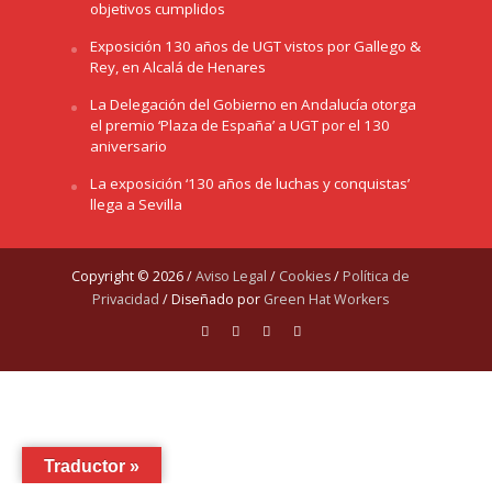
objetivos cumplidos
Exposición 130 años de UGT vistos por Gallego &
Rey, en Alcalá de Henares
La Delegación del Gobierno en Andalucía otorga
el premio ‘Plaza de España’ a UGT por el 130
aniversario
La exposición ‘130 años de luchas y conquistas’
llega a Sevilla
Copyright © 2026 /
Aviso Legal
/
Cookies
/
Política de
Privacidad
/ Diseñado por
Green Hat Workers
Traductor »