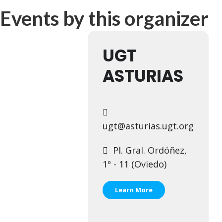
Events by this organizer
UGT aborda en un
UGT Andalucía org
UGT
Clausurada la exp
ASTURIAS
Rivas acoge la ex
Javier Bueno, el 
ugt@asturias.ugt.org
El historietista ‘K
Pl. Gral. Ordóñez,
El Ayuntamiento d
1º - 11 (Oviedo)
Learn More