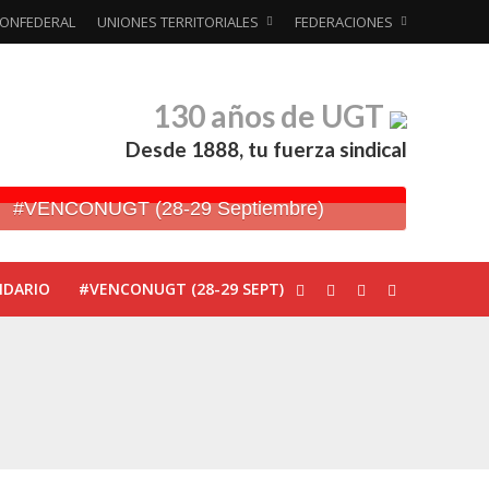
ONFEDERAL
UNIONES TERRITORIALES
FEDERACIONES
130 años de UGT
Desde 1888, tu fuerza sindical
#VENCONUGT (28-29 Septiembre)
NDARIO
#VENCONUGT (28-29 SEPT)
ionada’