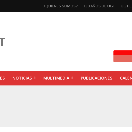
¿QUIÉNES SOMOS?
130 AÑOS DE UGT
UGT C
ES
NOTICIAS
MULTIMEDIA
PUBLICACIONES
CALE
ivas la exposición ‘130 Años de Luchas y Conquistas’
xposición ‘130 años de luchas y conquistas’
ebra las jornadas ‘Impactos económicos en Andalucía: la globalización cuest