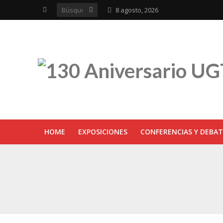
8 agosto, 2026
HOME
EXPOSICIONES
CONFERENCIAS Y DEBAT
UGT inaugura en R
Sevilla acoge la e
UGT Andalucía cel