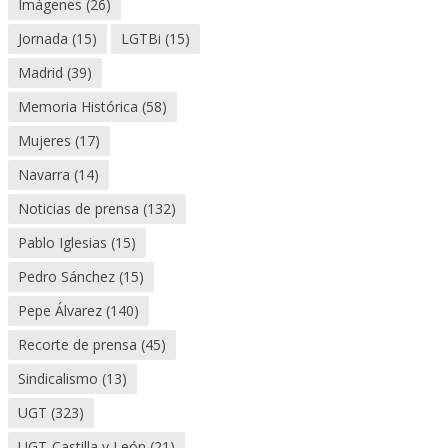
Imágenes
(26)
Jornada
(15)
LGTBi
(15)
Madrid
(39)
Memoria Histórica
(58)
Mujeres
(17)
Navarra
(14)
Noticias de prensa
(132)
Pablo Iglesias
(15)
Pedro Sánchez
(15)
Pepe Álvarez
(140)
Recorte de prensa
(45)
Sindicalismo
(13)
UGT
(323)
UGT-Castilla y León
(21)