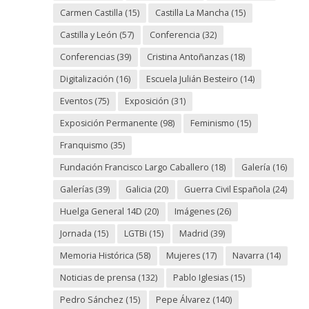
Carmen Castilla
(15)
Castilla La Mancha
(15)
Castilla y León
(57)
Conferencia
(32)
Conferencias
(39)
Cristina Antoñanzas
(18)
Digitalización
(16)
Escuela Julián Besteiro
(14)
Eventos
(75)
Exposición
(31)
Exposición Permanente
(98)
Feminismo
(15)
Franquismo
(35)
Fundación Francisco Largo Caballero
(18)
Galería
(16)
Galerías
(39)
Galicia
(20)
Guerra Civil Española
(24)
Huelga General 14D
(20)
Imágenes
(26)
Jornada
(15)
LGTBi
(15)
Madrid
(39)
Memoria Histórica
(58)
Mujeres
(17)
Navarra
(14)
Noticias de prensa
(132)
Pablo Iglesias
(15)
Pedro Sánchez
(15)
Pepe Álvarez
(140)