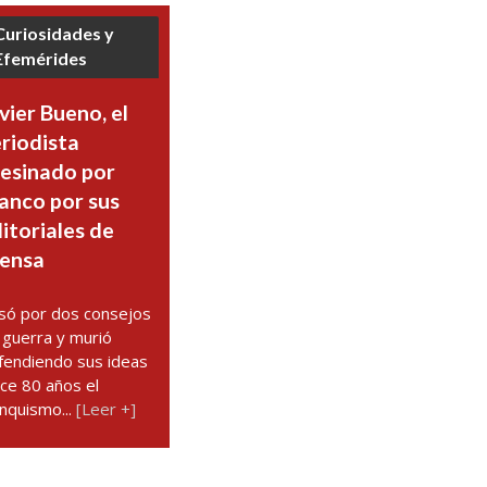
Curiosidades y
Efemérides
vier Bueno, el
riodista
esinado por
anco por sus
itoriales de
ensa
só por dos consejos
 guerra y murió
fendiendo sus ideas
ce 80 años el
anquismo...
[Leer +]