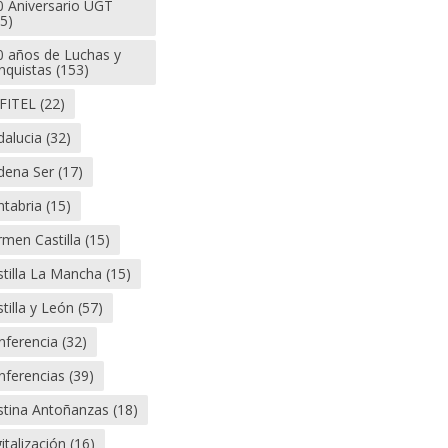
0 Aniversario UGT
5)
0 años de Luchas y
nquistas
(153)
FITEL
(22)
dalucia
(32)
dena Ser
(17)
ntabria
(15)
men Castilla
(15)
tilla La Mancha
(15)
tilla y León
(57)
nferencia
(32)
nferencias
(39)
stina Antoñanzas
(18)
italización
(16)