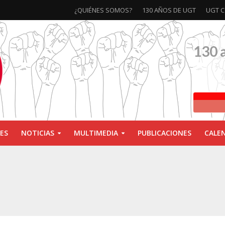
¿QUIÉNES SOMOS?
130 AÑOS DE UGT
UGT C
130 
ES
NOTICIAS
MULTIMEDIA
PUBLICACIONES
CALE
ivas la exposición ‘130 Años de Luchas y Conquistas’
xposición ‘130 años de luchas y conquistas’
ebra las jornadas ‘Impactos económicos en Andalucía: la globalización cuest