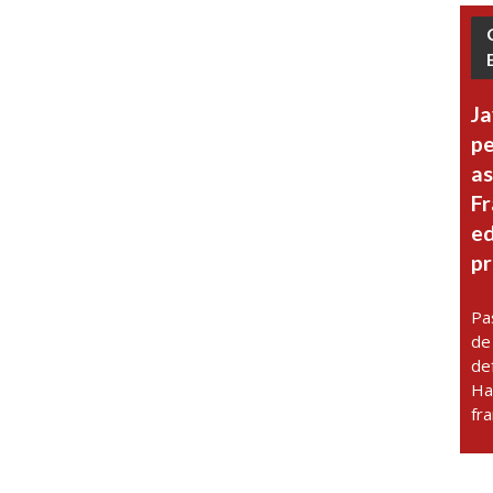
Ja
pe
as
Fr
ed
pr
Pa
de
de
Ha
fr