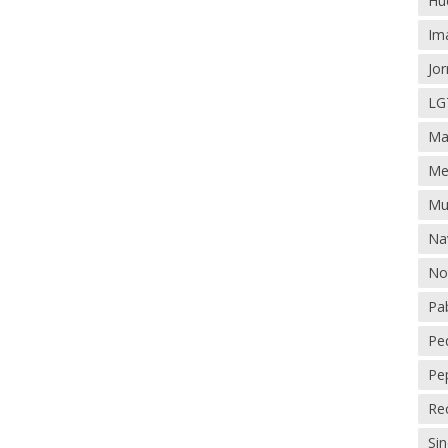
Hu
Im
Jo
LG
Ma
Me
Mu
Na
Not
Pab
Pe
Pe
Re
Sin