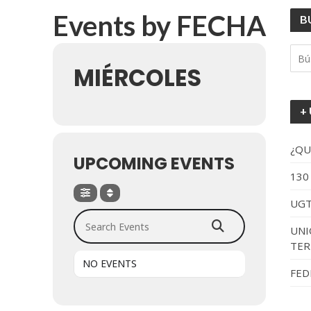
Events by FECHA
UGT aborda en un
B
UGT Andalucía org
MIÉRCOLES
Clausurada la exp
+
Rivas acoge la ex
Javier Bueno, el 
¿QU
UPCOMING EVENTS
130
El historietista ‘K
UGT
El Ayuntamiento d
Search Events
UNI
TER
NO EVENTS
FED