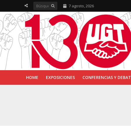
7 agosto, 2026
HOME
EXPOSICIONES
CONFERENCIAS Y DEBAT
UGT inaugura en R
Sevilla acoge la e
UGT Andalucía cel