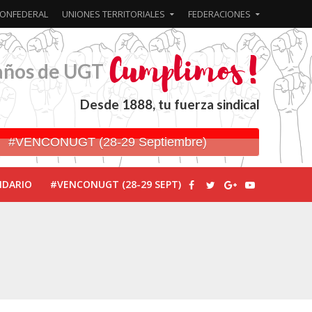
ONFEDERAL
UNIONES TERRITORIALES
FEDERACIONES
años de UGT
Desde 1888, tu fuerza sindical
#VENCONUGT (28-29 Septiembre)
NDARIO
#VENCONUGT (28-29 SEPT)
ionada’