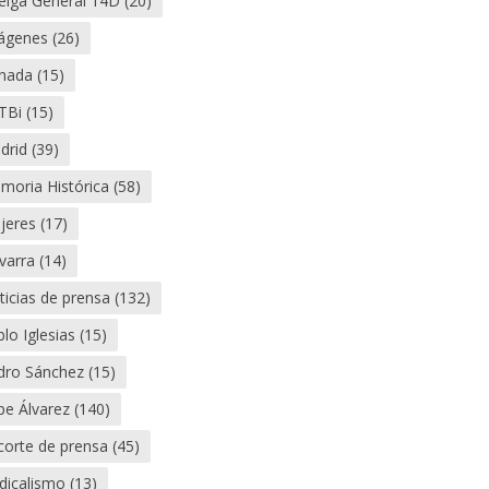
elga General 14D
(20)
ágenes
(26)
rnada
(15)
TBi
(15)
drid
(39)
moria Histórica
(58)
jeres
(17)
varra
(14)
icias de prensa
(132)
lo Iglesias
(15)
dro Sánchez
(15)
pe Álvarez
(140)
corte de prensa
(45)
dicalismo
(13)