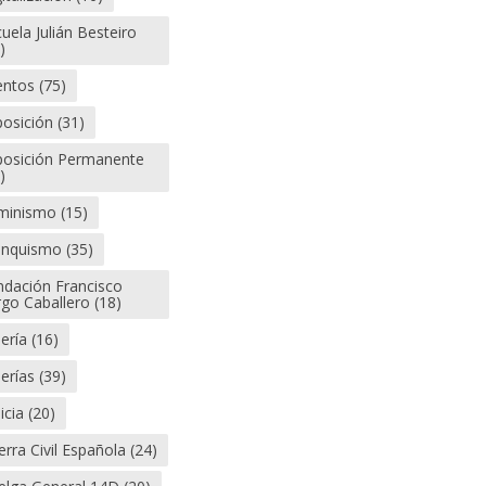
uela Julián Besteiro
)
entos
(75)
posición
(31)
posición Permanente
)
minismo
(15)
anquismo
(35)
ndación Francisco
rgo Caballero
(18)
ería
(16)
erías
(39)
icia
(20)
rra Civil Española
(24)