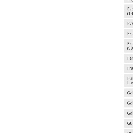
Esc
(14
Ev
Ex
Ex
(98
Fe
Fr
Fu
La
Gal
Gal
Gal
Gue